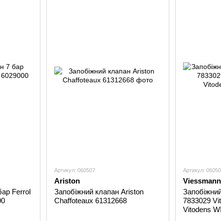
Артикул: 060507
Артикул: 0605
Ariston
Viessmann
ар Ferrol
Запобіжний клапан Ariston
Запобіжни
00
Chaffoteaux 61312668
7833029 V
Vitodens 