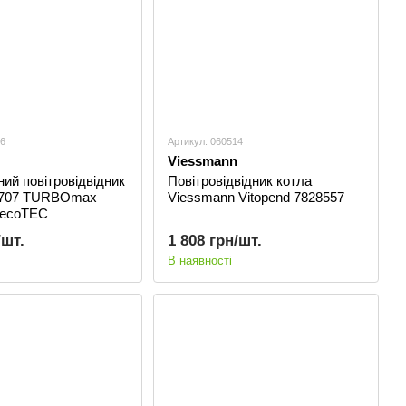
16
Артикул: 060514
Viessmann
ий повітровідвідник
Повітровідвідник котла
61707 TURBOmax
Viessmann Vitopend 7828557
ecoTEC
/шт.
1 808 грн/шт.
В наявності