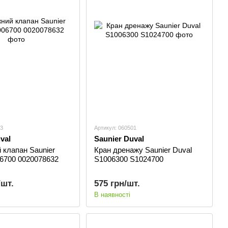
23
Артикул: 060501
val
Saunier Duval
 клапан Saunier
Кран дренажу Saunier Duval
6700 0020078632
S1006300 S1024700
/шт.
575 грн/шт.
В наявності