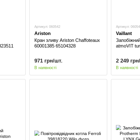
Артикул: 060542
Артикул: 0605
Ariston
Vaillant
Кран зливу Ariston Сhaffoteaux
Запобіжний 
823511
60001385 65104328
atmoVIT tu
971 грн/шт.
2 249 грн
В наявності
В наявності