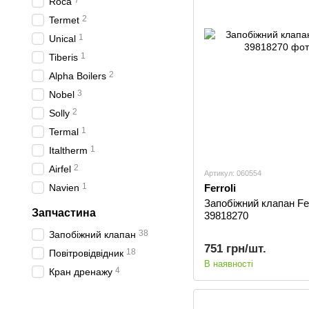
7
Roca
2
Termet
1
Unical
1
Tiberis
2
Alpha Boilers
3
Nobel
2
Solly
1
Termal
1
Italtherm
2
Airfel
Артикул: 060554
1
Ferroli
Navien
Запобіжний клапан Fer
Запчастина
39818270
38
Запобіжний клапан
751 грн/шт.
18
Повітровідвідник
В наявності
4
Кран дренажу