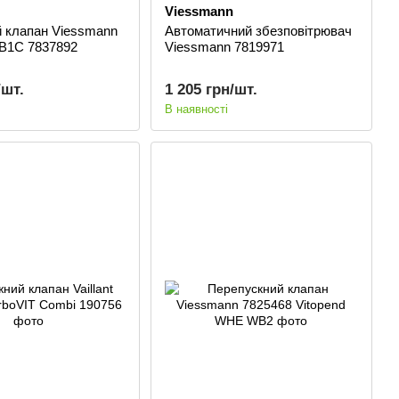
Viessmann
й клапан Viessmann
Автоматичний збезповітрювач
WB1C 7837892
Viessmann 7819971
/шт.
1 205 грн/шт.
В наявності