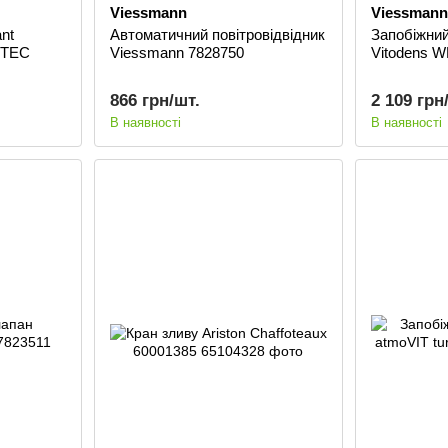
Viessmann
Viessmann
ant
Автоматичний повітровідвідник
Запобіжни
oTEC
Viessmann 7828750
Vitodens 
866 грн/шт.
2 109 грн
В наявності
В наявності