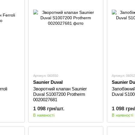
Артикул: 060550
Артикул: 0605
Saunier Duval
Saunier Du
roli
Зворотний клапан Saunier
Запобіжний
Duval S1007200 Protherm
Duval S100
0020027681
1 098 грн/шт.
1 098 грн
В наявності
В наявності