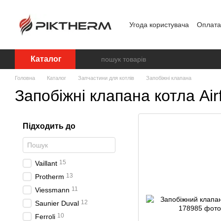
Перейти до основного контенту
Угода користувача
Оплата 
Обробка персональних д
Каталог
Головна
Каталог
Запчастини для котлів
Запобіжні клапана
Запобіжні клапана котла Airf
Підходить до
15
Vaillant
13
Protherm
11
Viessmann
12
Saunier Duval
10
Ferroli