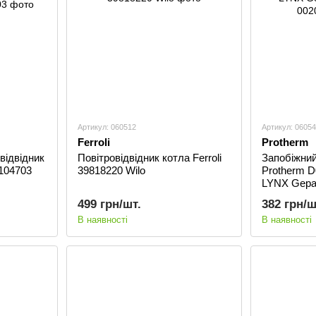
Артикул: 060512
Артикул: 0605
Ferroli
Protherm
відвідник
Повітровідвідник котла Ferroli
Запобіжний
5104703
39818220 Wilo
Protherm D
LYNX Gepa
002011819
499 грн/шт.
382 грн/ш
В наявності
В наявності