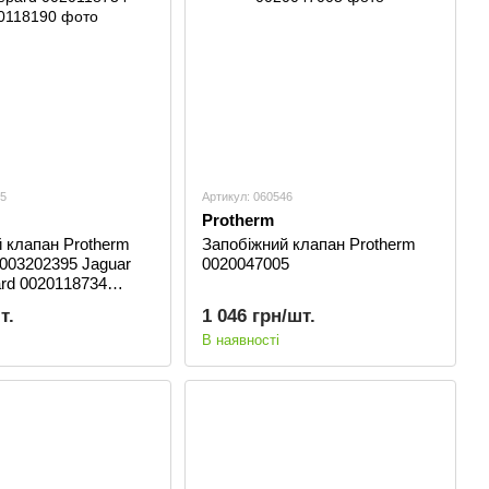
45
Артикул: 060546
Protherm
 клапан Protherm
Запобіжний клапан Protherm
003202395 Jaguar
0020047005
rd 0020118734
0
т.
1 046 грн/шт.
В наявності