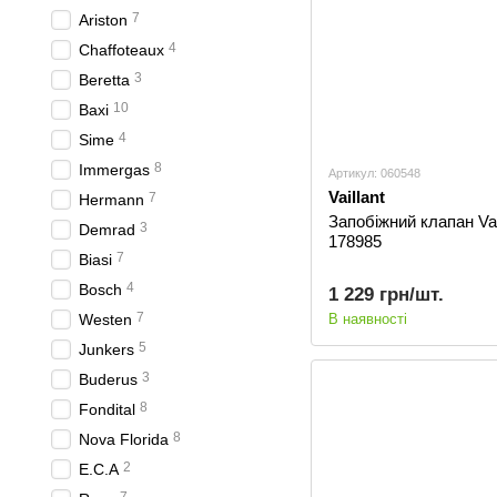
7
Ariston
4
Сhaffoteaux
3
Beretta
10
Baxi
4
Sime
8
Immergas
Артикул: 060548
Vaillant
7
Hermann
Запобіжний клапан Vai
3
Demrad
178985
7
Biasi
4
Bosch
1 229 грн/шт.
7
Westen
В наявності
5
Junkers
3
Buderus
8
Fondital
8
Nova Florida
2
E.C.A