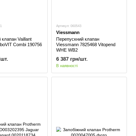
41
Артикул: 060543
Viessmann
клапан Vaillant
Перепускний клапан
rboVIT Combi 190756
Viessmann 7825468 Vitopend
WHE WB2
/шт.
6 387 грн/шт.
В наявності