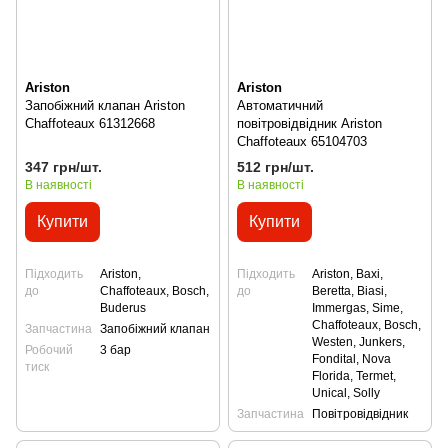
Ariston
Ariston
Запобіжний клапан Ariston
Автоматичний
Chaffoteaux 61312668
повітровідвідник Ariston
Сhaffoteaux 65104703
347 грн/шт.
512 грн/шт.
В наявності
В наявності
Купити
Купити
Підходить
Ariston,
Підходить
Ariston, Baxi,
до
Сhaffoteaux, Bosch,
до
Beretta, Biasi,
Buderus
Immergas, Sime,
Сhaffoteaux, Bosch,
Запчастина
Запобіжний клапан
Westen, Junkers,
Робочий
3 бар
Fondital, Nova
тиск
Florida, Termet,
Unical, Solly
Запчастина
Повітровідвідник