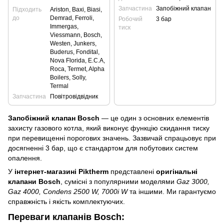
Запчастина
Запобіжний клапан
Підходить
Ariston, Baxi, Biasi,
до
Demrad, Ferroli,
Робочий
3 бар
Immergas,
тиск
Viessmann, Bosch,
Westen, Junkers,
Buderus, Fondital,
Nova Florida, E.C.A,
Roca, Termet, Alpha
Boilers, Solly,
Termal
Запчастина
Повітровідвідник
Запобіжний клапан Bosch
— це один з основних елементів
захисту газового котла, який виконує функцію скидання тиску
при перевищенні порогових значень. Зазвичай спрацьовує при
досягненні 3 бар, що є стандартом для побутових систем
опалення.
У
інтернет-магазині Piktherm
представлені
оригінальні
клапани Bosch
, сумісні з популярними моделями
Gaz 3000,
Gaz 4000, Condens 2500 W, 7000i W
та іншими. Ми гарантуємо
справжність і якість комплектуючих.
Переваги клапанів Bosch: