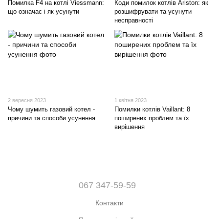
Помилка F4 на котлі Viessmann:
Коди помилок котлів Ariston: як
що означає і як усунути
розшифрувати та усунути
несправності
2 вересня 2023
1 квітня 2023
Чому шумить газовий котел -
Помилки котлів Vaillant: 8
причини та способи усунення
поширених проблем та їх
вирішення
067 347-59-59
Контакти