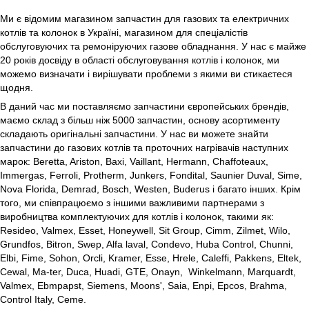
Ми є відомим магазином запчастин для газових та електричних
котлів та колонок в Україні, магазином для спеціалістів
обслуговуючих та ремоніруючих газове обладнання. У нас є майже
20 років досвіду в області обслуговування котлів і колонок, ми
можемо визначати і вирішувати проблеми з якими ви стикаєтеся
щодня.
В даний час ми поставляємо запчастини європейських брендів,
маємо склад з більш ніж 5000 запчастин, основу асортименту
складають оригінальні запчастини. У нас ви можете знайти
запчастини до газових котлів та проточних нагрівачів наступних
марок: Beretta, Ariston, Baxi, Vaillant, Hermann, Chaffoteaux,
Immergas, Ferroli, Protherm, Junkers, Fondital, Saunier Duval, Sime,
Nova Florida, Demrad, Bosch, Westen, Buderus і багато інших. Крім
того, ми співпрацюємо з іншими важливими партнерами з
виробництва комплектуючих для котлів і колонок, такими як:
Resideo, Valmex, Esset, Honeywell, Sit Group, Cimm, Zilmet, Wilo,
Grundfos, Bitron, Swep, Alfa laval, Condevo, Huba Control, Chunni,
Elbi, Fime, Sohon, Orcli, Kramer, Esse, Hrele, Caleffi, Pakkens, Eltek,
Cewal, Ma-ter, Duca, Huadi, GTE, Onayn, Winkelmann, Marquardt,
Valmex, Ebmpapst, Siemens, Moons', Saia, Enpi, Epcos, Brahma,
Control Italy, Ceme.