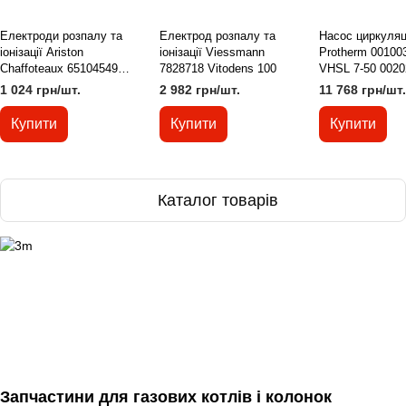
Електроди розпалу та
Електрод розпалу та
Насос циркуляц
іонізації Ariston
іонізації Viessmann
Protherm 00100
Сhaffoteaux 65104549
7828718 Vitodens 100
VHSL 7-50 0020
65115802
1 024 грн/шт.
2 982 грн/шт.
11 768 грн/шт.
Купити
Купити
Купити
Каталог товарів
Запчастини для газових котлів і колонок