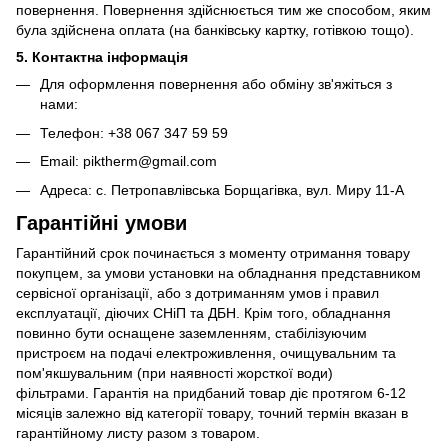
повернення. Повернення здійснюється тим же способом, яким
була здійснена оплата (на банківську картку, готівкою тощо).
5. Контактна інформація
Для оформлення повернення або обміну зв'яжіться з
нами:
Телефон: +38 067 347 59 59
Email: piktherm@gmail.com
Адреса: с. Петропавлівська Борщагівка, вул. Миру 11-А
Гарантійні умови
Гарантійний срок починається з моменту отримання товару
покупцем, за умови установки на обладнання представником
сервісної організації, або з дотриманням умов і правил
експлуатації, діючих СНіП та ДБН. Крім того, обладнання
повинно бути оснащене заземленням, стабілізуючим
пристроєм на подачі електроживлення, очищувальним та
пом'якшувальним (при наявності жорсткої води)
фільтрами. Гарантія на придбаний товар діє протягом 6-12
місяців залежно від категорії товару, точний термін вказан в
гарантійному листу разом з товаром.