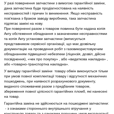
У разі повернення запчастини з вимогою гарантійної заміни,
дана запчастина буде продіагностована на наявність
несправностей і причин їх виникнення. Якщо несправність
пов'язана з браком заводу виробника, така запчастина
підлягає заміні на нову.
При поверненні разом з товаром повинна бути надана копія
Акту обстеження обладнання з зазначеними несправностями
та копія Акту установки запчастини (виписується
представником сервісної організації, що має дозвільну
документацію на проведення робіт з газовикористовуючим
обладнанням підвищеної небезпеки (ліцензія, дозвіл, дійсне
посвідчення), «чек про покупку» , або «видаткова накладна» ,
або «товарно-транспортна накладна».
У випадку гарантійної заміни товару обмін виконується тільки
при умові повної комплектації товару і відсутності механічних
пошкоджень, при наявності розрахункового документу,
виданого споживачеві разом з придбаним товаром,
збереження повної цілісності гарантійних пломб, які нанесені
на товар.
Гарантійна заміна не здійснюється на пошкоджені запчастини:
- з ознаками стороннього внутрішнього втручання у
конструкцію товару та з ознаками порушень умов експлуатації