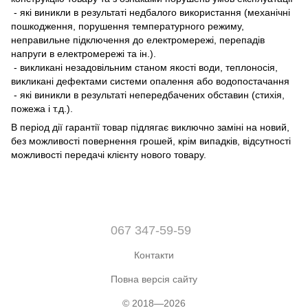
- які виникли в результаті недбалого використання (механічні
пошкодження, порушення температурного режиму,
неправильне підключення до електромережі, перепадів
напруги в електромережі та ін.).
- викликані незадовільним станом якості води, теплоносія,
викликані дефектами системи опалення або водопостачання
- які виникли в результаті непередбачених обставин (стихія,
пожежа і т.д.).
В період дії гарантії товар підлягає виключно заміні на новий,
без можливості повернення грошей, крім випадків, відсутності
можливості передачі клієнту нового товару.
067 347-59-59
Контакти
Повна версія сайту
© 2018—2026