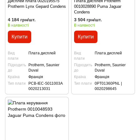
Дисплей плата 0020195575
Плата дисплея Protherm
Protherm Lynx Gepard Condens
0010028890 Puma Jaguar
Condens
4 184 грн/шт.
3 504 грн/шт.
В наявності
В наявності
Купити
Купити
Вид
Плата дисплей
Вид
Плата дисплей
плати
плати
Підходить
Protherm, Saunier
Підходить
Protherm, Saunier
до
Duval
до
Duval
Країна
Франція
Країна
Франція
Тип плати
PCB-IEC-S011003A
Тип плати
0PT01360PNL |
0020213031
0020298645