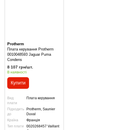
Protherm
Плата керування Protherm
0010048593 Jaguar Puma
Condens
8 107 грн/шт.
В наявності
Купити
Вид
Плата керування
плати
Підходить
Protherm, Saunier
до
Duval
Країна
Франція
Тип плати
0020268457 Vaillant