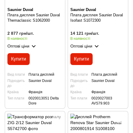
Saunier Duval
Saunier Duval
Плата дисплея Saunier Duval
Плата дисплея Saunier Duval
Themaclassic S1062000
Isofast S1072300
2 877 грн/шт.
14 121 грн/шт.
В наявності
В наявності
Оптові ціни
Оптові ціни
Купити
Купити
Вид плати
Плата дисплей
Вид плати
Плата дисплей
Підходить
Saunier Duval
Підходить
Saunier Duval
до
до
Країна
Франція
Країна
Франція
Тип плати
0020013051 Delta
Тип плати
0020027003
Dore
AVS79.903