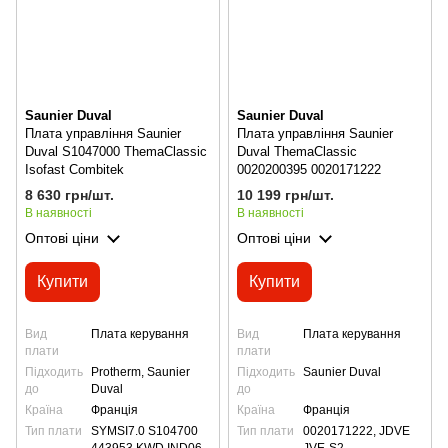
Saunier Duval
Saunier Duval
Плата управління Saunier
Плата управління Saunier
Duval S1047000 ThemaClassic
Duval ThemaClassic
Isofast Combitek
0020200395 0020171222
8 630 грн/шт.
10 199 грн/шт.
В наявності
В наявності
Оптові ціни
Оптові ціни
Купити
Купити
Вид
Плата керування
Вид
Плата керування
плати
плати
Підходить
Protherm, Saunier
Підходить
Saunier Duval
до
Duval
до
Країна
Франція
Країна
Франція
Тип плати
SYMSI7.0 S104700
Тип плати
0020171222, JDVE
443953 KWD IND06
JVE-S2