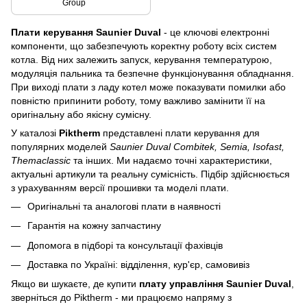
Group
Плати керування Saunier Duval
- це ключові електронні
компоненти, що забезпечують коректну роботу всіх систем
котла. Від них залежить запуск, керування температурою,
модуляція пальника та безпечне функціонування обладнання.
При виході плати з ладу котел може показувати помилки або
повністю припинити роботу, тому важливо замінити її на
оригінальну або якісну сумісну.
У каталозі
Piktherm
представлені плати керування для
популярних моделей
Saunier Duval Combitek, Semia, Isofast,
Themaclassic
та інших. Ми надаємо точні характеристики,
актуальні артикули та реальну сумісність. Підбір здійснюється
з урахуванням версії прошивки та моделі плати.
Оригінальні та аналогові плати в наявності
Гарантія на кожну запчастину
Допомога в підборі та консультації фахівців
Доставка по Україні: відділення, кур'єр, самовивіз
Якщо ви шукаєте, де купити
плату управління Saunier Duval
,
зверніться до Piktherm - ми працюємо напряму з