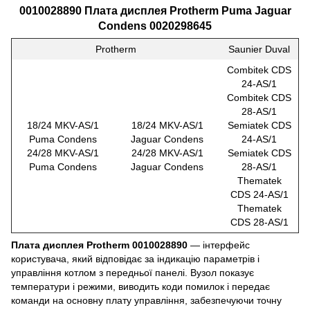
0010028890 Плата дисплея Protherm Puma Jaguar
Condens 0020298645
Protherm
Saunier Duval
Combitek CDS
24-AS/1
Combitek CDS
28-AS/1
18/24 MKV-AS/1
18/24 MKV-AS/1
Semiatek CDS
Puma Condens
Jaguar Condens
24-AS/1
24/28 MKV-AS/1
24/28 MKV-AS/1
Semiatek CDS
Puma Condens
Jaguar Condens
28-AS/1
Thematek
CDS 24-AS/1
Thematek
CDS 28-AS/1
Плата дисплея Protherm 0010028890
— інтерфейс
користувача, який відповідає за індикацію параметрів і
управління котлом з передньої панелі. Вузол показує
температури і режими, виводить коди помилок і передає
команди на основну плату управління, забезпечуючи точну