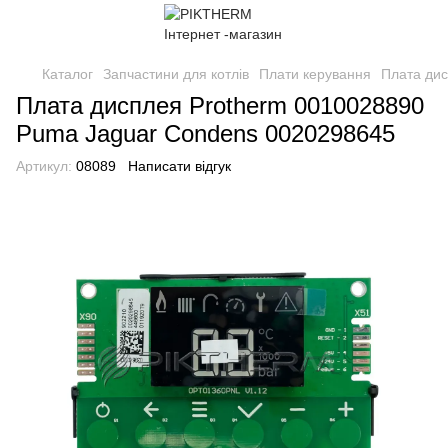
Каталог
Запчастини для котлів
Плати керування
Плата ди
Плата дисплея Protherm 0010028890
Puma Jaguar Condens 0020298645
Артикул:
08089
Написати відгук