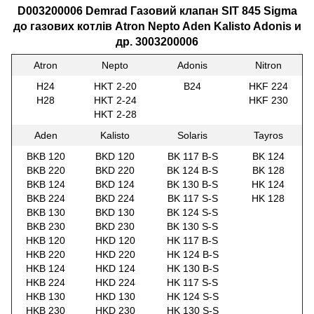
D003200006 Demrad Газовий клапан SIT 845 Sigma
до газових котлів
Atron Nepto Aden Kalisto Adonis и
др. 3003200006
Atron
Nepto
Adonis
Nitron
H24
HKT 2-20
B24
HKF 224
H28
HKT 2-24
HKF 230
HKT 2-28
Aden
Kalisto
Solaris
Tayros
BKB 120
BKD 120
BK 117 B-S
BK 124
BKB 220
BKD 220
BK 124 B-S
BK 128
BKB 124
BKD 124
BK 130 B-S
HK 124
BKB 224
BKD 224
BK 117 S-S
HK 128
BKB 130
BKD 130
BK 124 S-S
BKB 230
BKD 230
BK 130 S-S
HKB 120
HKD 120
HK 117 B-S
HKB 220
HKD 220
HK 124 B-S
HKB 124
HKD 124
HK 130 B-S
HKB 224
HKD 224
HK 117 S-S
HKB 130
HKD 130
HK 124 S-S
HKB 230
HKD 230
HK 130 S-S