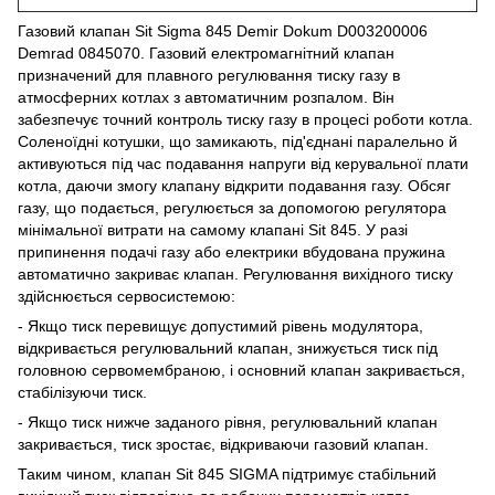
Газовий клапан Sit Sigma 845 Demir Dokum D003200006
Demrad 0845070. Газовий електромагнітний клапан
призначений для плавного регулювання тиску газу в
атмосферних котлах з автоматичним розпалом. Він
забезпечує точний контроль тиску газу в процесі роботи котла.
Соленоїдні котушки, що замикають, під'єднані паралельно й
активуються під час подавання напруги від керувальної плати
котла, даючи змогу клапану відкрити подавання газу. Обсяг
газу, що подається, регулюється за допомогою регулятора
мінімальної витрати на самому клапані Sit 845. У разі
припинення подачі газу або електрики вбудована пружина
автоматично закриває клапан. Регулювання вихідного тиску
здійснюється сервосистемою:
- Якщо тиск перевищує допустимий рівень модулятора,
відкривається регулювальний клапан, знижується тиск під
головною сервомембраною, і основний клапан закривається,
стабілізуючи тиск.
- Якщо тиск нижче заданого рівня, регулювальний клапан
закривається, тиск зростає, відкриваючи газовий клапан.
Таким чином, клапан Sit 845 SIGMA підтримує стабільний