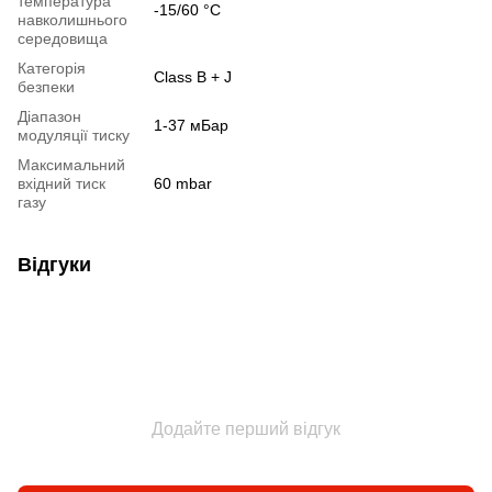
температура
-15/60 °С
навколишнього
середовища
Категорія
Class B + J
безпеки
Діапазон
1-37 мБар
модуляції тиску
Максимальний
вхідний тиск
60 mbar
газу
Відгуки
Додайте перший відгук