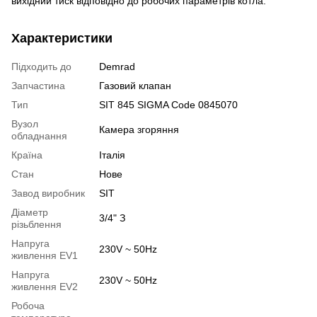
вихідний тиск відповідно до робочих параметрів котла.
Характеристики
Підходить до
Demrad
Запчастина
Газовий клапан
Тип
SIT 845 SIGMA Code 0845070
Вузол
Камера згоряння
обладнання
Країна
Італія
Стан
Нове
Завод виробник
SIT
Діаметр
3/4" З
різьблення
Напруга
230V ~ 50Hz
живлення EV1
Напруга
230V ~ 50Hz
живлення EV2
Робоча