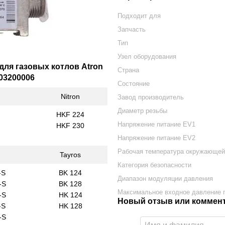
Подходит для
Запчасть
Тип
Узел оборудования
 для газовых котлов
Atron
Страна
003200006
Состояние
Nitron
Завод производитель
Диаметр резьбы
HKF 224
Напряжение питание EV1
HKF 230
Напряжение питание EV2
Рабочая температура окружающей
Tayros
Категория безопасности
-S
BK 124
Диапазон модуляции давления
-S
BK 128
Максимальное входное давление 
-S
HK 124
Новый отзыв или коммен
-S
HK 128
-S