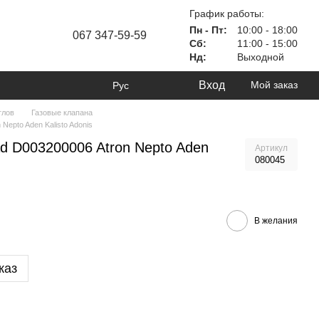
График работы:
Пн - Пт:
10:00 - 18:00
067 347-59-59
Сб:
11:00 - 15:00
Нд:
Выходной
Вход
Мой заказ
Рус
тлов
Газовые клапана
Nepto Aden Kalisto Adonis
d D003200006 Atron Nepto Aden
Артикул
080045
В желания
каз