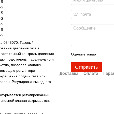
-S
-S
-S
-S
-S
-S
-S
d 0845070. Газовый
ования давления газа в
вает точный контроль давления
Оцените товар
ушки подключены параллельно и
отла, позволяя клапану
Отправить
с помощью регулятора
Доставка
Оплата
Гара
екращения подачи газа или
лапан. Регулировка выходного
 открывается регулировочный
основной клапан закрывается,
ан закрывается, давление