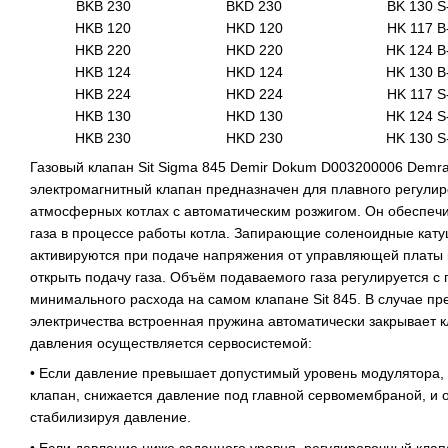
BKB 230
BKD 230
BK 130 S
HKB 120
HKD 120
HK 117 B
HKB 220
HKD 220
HK 124 B
HKB 124
HKD 124
HK 130 B
HKB 224
HKD 224
HK 117 S
HKB 130
HKD 130
HK 124 S
HKB 230
HKD 230
HK 130 S
Газовый клапан Sit Sigma 845 Demir Dokum D003200006 Demra
электромагнитный клапан предназначен для плавного регулир
атмосферных котлах с автоматическим розжигом. Он обеспечи
газа в процессе работы котла. Запирающие соленоидные кат
активируются при подаче напряжения от управляющей платы к
открыть подачу газа. Объём подаваемого газа регулируется 
минимального расхода на самом клапане Sit 845. В случае пр
электричества встроенная пружина автоматически закрывает к
давления осуществляется сервосистемой:
• Если давление превышает допустимый уровень модулятора,
клапан, снижается давление под главной сервомембраной, и 
стабилизируя давление.
• Если давление ниже заданного уровня, регулировочный клап