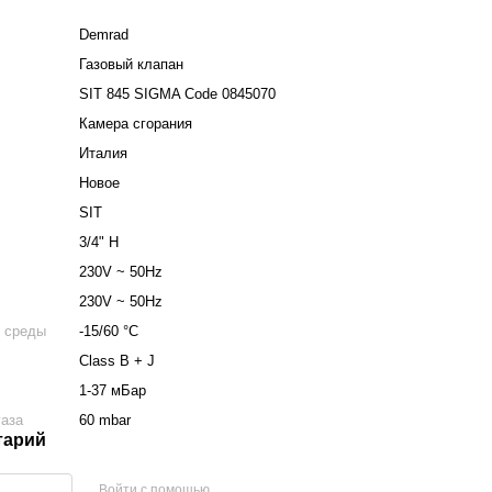
Demrad
Газовый клапан
SIT 845 SIGMA Code 0845070
Камера сгорания
Италия
Новое
SIT
3/4" Н
230V ~ 50Hz
230V ~ 50Hz
 среды
-15/60 °С
Class B + J
1-37 мБар
газа
60 mbar
тарий
Войти с помощью