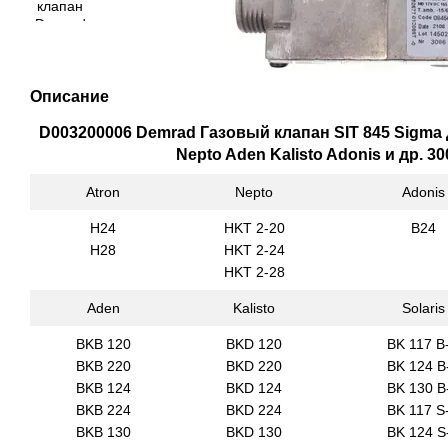
Описание
D003200006 Demrad Газовый клапан SIT 845 Sigma
Nepto Aden Kalisto Adonis и др. 3
Atron
Nepto
Adonis
H24
HKT 2-20
B24
H28
HKT 2-24
HKT 2-28
Aden
Kalisto
Solaris
BKB 120
BKD 120
BK 117 B
BKB 220
BKD 220
BK 124 B
BKB 124
BKD 124
BK 130 B
BKB 224
BKD 224
BK 117 S
BKB 130
BKD 130
BK 124 S