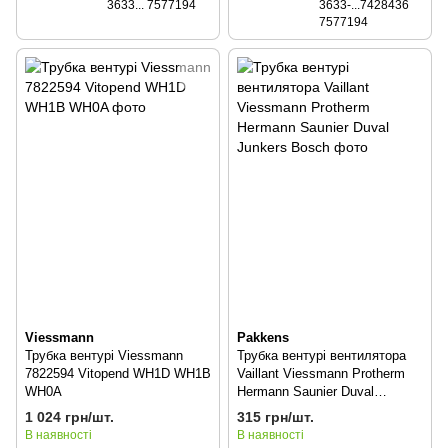
3633... 7577194
3633-...7428436
7577194
Viessmann
Pakkens
Трубка вентурі Viessmann
Трубка вентурі вентилятора
7822594 Vitopend WH1D WH1B
Vaillant Viessmann Protherm
WH0A
Hermann Saunier Duval
Junkers Bosch
1 024 грн/шт.
315 грн/шт.
В наявності
В наявності