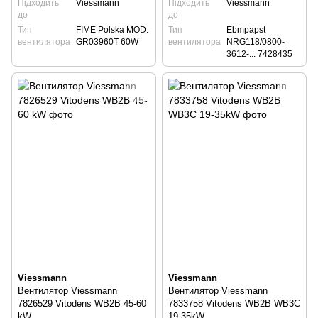
Підходить
Viessmann
Підходить
Viessmann
до
до
Тип
FIME Polska MOD.
Тип
Ebmpapst
вентилятора
GR03960T 60W
вентилятора
NRG118/0800-
3612-... 7428435
Viessmann
Viessmann
Вентилятор Viessmann
Вентилятор Viessmann
7826529 Vitodens WB2B 45-60
7833758 Vitodens WB2B WB3C
kW
19-35kW