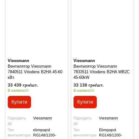
Viessmann
Viessmann
Вентилятор Viessmann
Вентилятор Viessmann
7840511 Vitodens B2HA 45-60
7833511 Vitodens B2HA WB2C
кВт.
45-60kW
33 439 грн/шт.
33 138 грн/шт.
В наявності
В наявності
Купити
Купити
Підходить
Viessmann
Підходить
Viessmann
до
до
Тип
ebmpapst
Тип
Ebmpapst
вентилятора
RG148/1200-
вентилятора
RG148/1200-