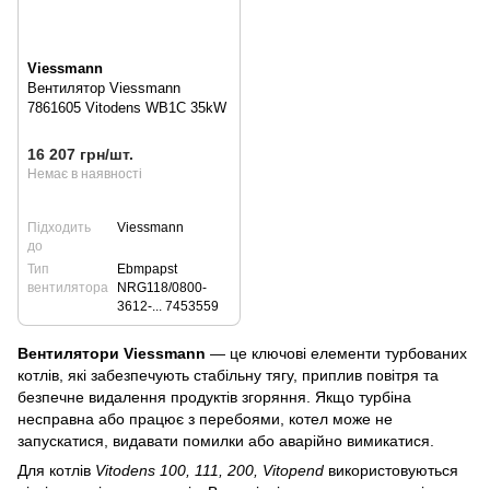
Viessmann
Вентилятор Viessmann
7861605 Vitodens WB1C 35kW
16 207 грн/шт.
Немає в наявності
Підходить
Viessmann
до
Тип
Ebmpapst
вентилятора
NRG118/0800-
3612-... 7453559
Вентилятори Viessmann
— це ключові елементи турбованих
котлів, які забезпечують стабільну тягу, приплив повітря та
безпечне видалення продуктів згоряння. Якщо турбіна
несправна або працює з перебоями, котел може не
запускатися, видавати помилки або аварійно вимикатися.
Для котлів
Vitodens 100, 111, 200, Vitopend
використовуються