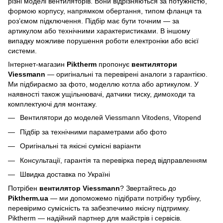
різні моделі вентиляторів. Вони відрізняються за потужністю,
формою корпусу, напрямком обертання, типом фланця та
роз’ємом підключення. Підбір має бути точним — за
артикулом або технічними характеристиками. В іншому
випадку можливе порушення роботи електроніки або всієї
системи.
Інтернет-магазин
Piktherm
пропонує
вентилятори
Viessmann
— оригінальні та перевірені аналоги з гарантією.
Ми підбираємо за фото, моделлю котла або артикулом. У
наявності також ущільнювачі, датчики тиску, димоходи та
комплектуючі для монтажу.
Вентилятори до моделей Viessmann Vitodens, Vitopend
Підбір за технічними параметрами або фото
Оригінальні та якісні сумісні варіанти
Консультації, гарантія та перевірка перед відправленням
Швидка доставка по Україні
Потрібен
вентилятор Viessmann
? Звертайтесь до
Piktherm.ua
— ми допоможемо підібрати потрібну турбіну,
перевіримо сумісність та забезпечимо якісну підтримку.
Piktherm — надійний партнер для майстрів і сервісів.