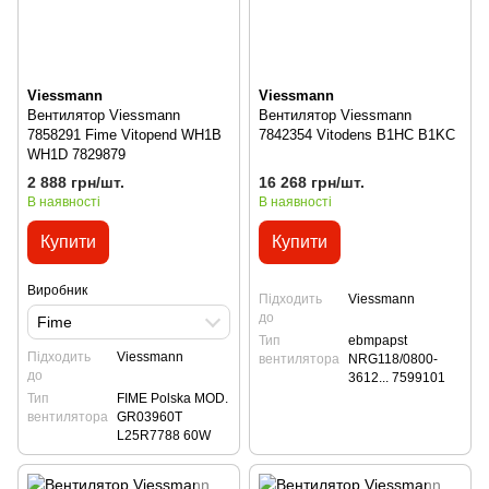
Viessmann
Viessmann
Вентилятор Viessmann
Вентилятор Viessmann
7858291 Fime Vitopend WH1B
7842354 Vitodens B1HC B1KC
WH1D 7829879
2 888 грн/шт.
16 268 грн/шт.
В наявності
В наявності
Купити
Купити
Виробник
Підходить
Viessmann
до
Fime
Тип
ebmpapst
Підходить
Viessmann
вентилятора
NRG118/0800-
до
3612... 7599101
Тип
FIME Polska MOD.
вентилятора
GR03960T
L25R7788 60W