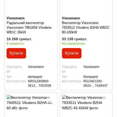
Viessmann
Viessmann
Радіальний вентилятор
Вентилятор Viessmann
Viessmann 7861604 Vitodens
7833512 Vitodens B2HA WB2C
WB1C 26kW
80-100kW
16 268 грн/шт.
33 138 грн/шт.
В наявності
На замовлення
Купити
Купити
Підходить
Viessmann
Підходить
Viessmann
до
до
Тип
ebmpapst
Тип
Ebmpapst
вентилятора
NRG118/0800-
вентилятора
RG148/1200-
3612... 7453556
3633-... 7428437