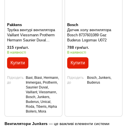
Pakkens
Bosch
Трубка вентурі вентилятора
Датчик холу вентилятора
Vaillant Viessmann Protherm
Bosch 8737601089 Gaz
Hermann Saunier Duval
Buderus Logomax U072
Junkers Bosch
315 грн/шт.
788 грн/шт.
В наявності
В наявності
Купити
Купити
Підходить
Baxi, Biasi, Hermann,
Підходить
Bosch, Junkers,
до
Immergas, Protherm,
до
Buderus
Saunier Duval,
Vaillant, Viessmann,
Bosch, Junkers,
Buderus, Unical,
Roda, Tiberis, Alpha
Boilers, Mora
Вентилятори Junkers
— це важливі елементи системи