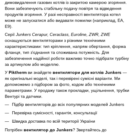
димовидалення газових котлів із закритою камерою згоряння.
Вони забезпечують стабільну подачу повітря та відведення
продуктів згоряння. У разі несправності вентилятора котел
може не запускатися або видавати помилки (наприклад, EA,
E9).
Серії
Junkers Cerapur, Ceraclass, Euroline, ZWR, ZWE
оснащуються вентиляторами з різними технічними
характеристиками: тип кріплення, напрям обертання, форма
фланця, тип з'єднання та споживана потужність. Для
забезпечення надійної роботи важливо точно підібрати турбіну
за артикулом або моделлю.
У
Piktherm
ви знайдете
вентилятори для котлів Junkers
—
як оригінальні моделі, так і перевірені сумісні варіанти. Ми
допоможемо з підбором за фото, кодом або технічними
параметрами. У продажу також прокладки, ущільнення, трубки
Вентурі та датчики.
Підбір вентиляторів до всіх популярних моделей Junkers
Перевірка сумісності, гарантія, консультації
Швидка доставка по всій території України
Потрібен
вентилятор до Junkers
? Звертайтесь до