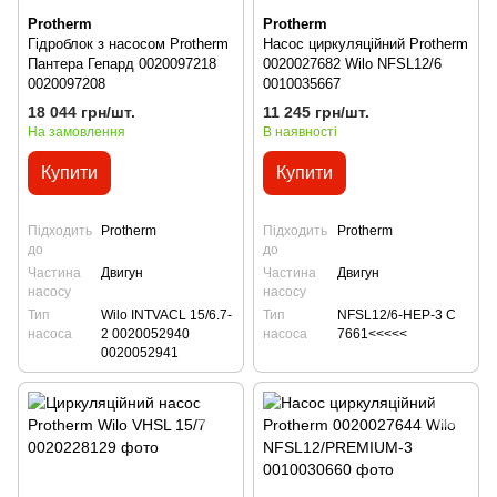
Protherm
Protherm
Гідроблок з насосом Protherm
Насос циркуляційний Protherm
Пантера Гепард 0020097218
0020027682 Wilo NFSL12/6
0020097208
0010035667
18 044 грн/шт.
11 245 грн/шт.
На замовлення
В наявності
Купити
Купити
Підходить
Protherm
Підходить
Protherm
до
до
Частина
Двигун
Частина
Двигун
насосу
насосу
Тип
Wilo INTVACL 15/6.7-
Тип
NFSL12/6-HEP-3 C
насоса
2 0020052940
насоса
7661<<<<<
0020052941