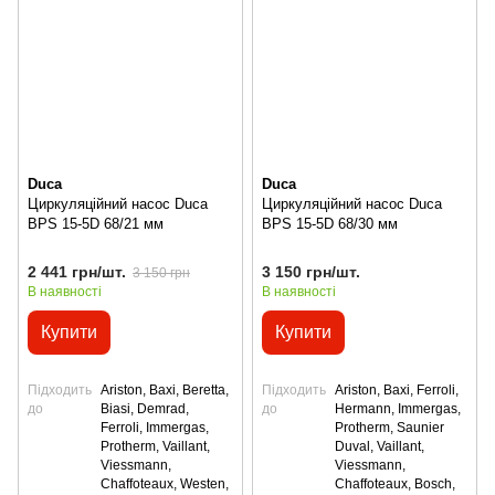
Duca
Duca
Циркуляційний насос Duca
Циркуляційний насос Duca
BPS 15-5D 68/21 мм
BPS 15-5D 68/30 мм
2 441 грн/шт.
3 150 грн/шт.
3 150 грн
В наявності
В наявності
Купити
Купити
Підходить
Ariston, Baxi, Beretta,
Підходить
Ariston, Baxi, Ferroli,
до
Biasi, Demrad,
до
Hermann, Immergas,
Ferroli, Immergas,
Protherm, Saunier
Protherm, Vaillant,
Duval, Vaillant,
Viessmann,
Viessmann,
Сhaffoteaux, Westen,
Сhaffoteaux, Bosch,