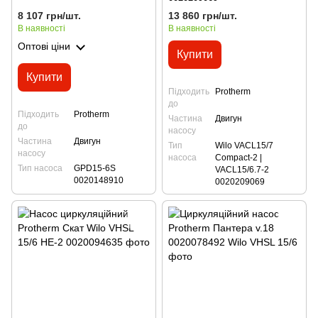
8 107 грн/шт.
13 860 грн/шт.
В наявності
В наявності
Оптові ціни
Купити
Купити
Підходить
Protherm
до
Підходить
Protherm
Частина
Двигун
до
насосу
Частина
Двигун
Тип
Wilo VACL15/7
насосу
насоса
Compact-2 |
Тип насоса
GPD15-6S
VACL15/6.7-2
0020148910
0020209069