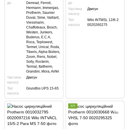
до
Demrad, Ferroli,
до
Hermann, Immergas,
Частина
Двигун
Protherm, Saunier
насосу
Duval, Sime, Vaillant,
Тип
Wilo INTMSL 12/6-2
Viessmann,
насоса
0020260275
Сhaffoteaux, Bosch,
Westen, Junkers,
Buderus, E.C.A,
Roca, Teplowest,
Termet, Unical, Roda,
Tiberis, Alpha Boilers,
Zoom, Rens, Nobel,
Solly, Rocterm,
Termal, Italtherm,
Grandini, Mora, Airfel
Частина
Двигун
насосу
Тип
Grundfos UPS 15-65
насоса
ХІТ