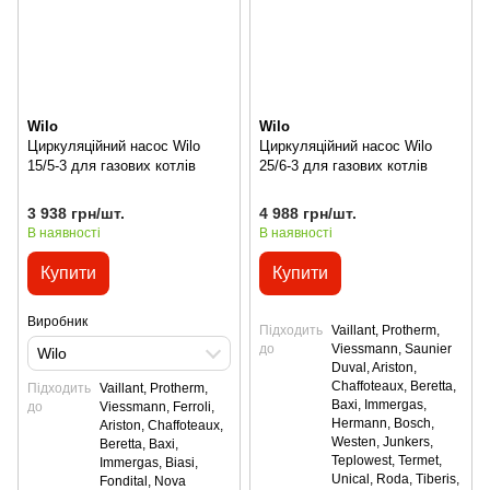
Wilo
Wilo
Циркуляційний насос Wilo
Циркуляційний насос Wilo
15/5-3 для газових котлів
25/6-3 для газових котлів
3 938 грн/шт.
4 988 грн/шт.
В наявності
В наявності
Купити
Купити
Виробник
Підходить
Vaillant, Protherm,
до
Viessmann, Saunier
Wilo
Duval, Ariston,
Сhaffoteaux, Beretta,
Підходить
Vaillant, Protherm,
Baxi, Immergas,
до
Viessmann, Ferroli,
Hermann, Bosch,
Ariston, Сhaffoteaux,
Westen, Junkers,
Beretta, Baxi,
Teplowest, Termet,
Immergas, Biasi,
Unical, Roda, Tiberis,
Fondital, Nova