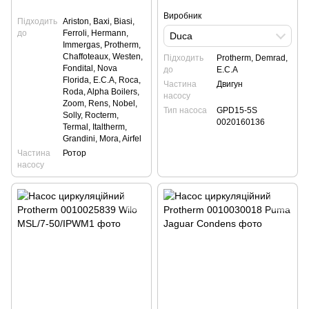
Виробник
Підходить
Ariston, Baxi, Biasi,
до
Ferroli, Hermann,
Duca
Immergas, Protherm,
Сhaffoteaux, Westen,
Підходить
Protherm, Demrad,
Fondital, Nova
до
E.C.A
Florida, E.C.A, Roca,
Частина
Двигун
Roda, Alpha Boilers,
насосу
Zoom, Rens, Nobel,
Тип насоса
GPD15-5S
Solly, Rocterm,
0020160136
Termal, Italtherm,
Grandini, Mora, Airfel
Частина
Ротор
насосу