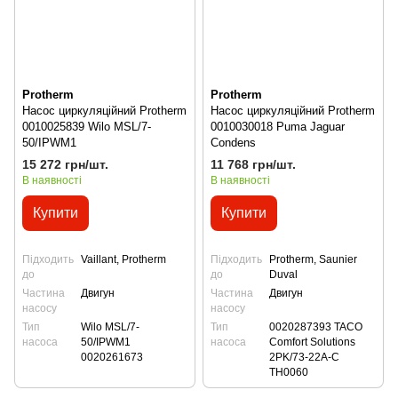
Protherm
Protherm
Насос циркуляційний Protherm
Насос циркуляційний Protherm
0010025839 Wilo MSL/7-
0010030018 Puma Jaguar
50/IPWM1
Condens
15 272 грн/шт.
11 768 грн/шт.
В наявності
В наявності
Купити
Купити
Підходить
Vaillant, Protherm
Підходить
Protherm, Saunier
до
до
Duval
Частина
Двигун
Частина
Двигун
насосу
насосу
Тип
Wilo MSL/7-
Тип
0020287393 TACO
насоса
50/IPWM1
насоса
Comfort Solutions
0020261673
2PK/73-22A-C
TH0060