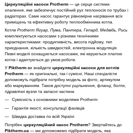
Циркуляційні насоси Protherm
— це серце системи
опалення, яке забезпечує постійний рух теплоносія по трубах і
радіаторах. Саме насос гарантує рівномірне нагрівання всіх
приміщень та ефективну роботу теплообмінника котла.
Котли
Protherm Ягуар, Пума, Пантера, Гепард, Медвідь, Рись
комплектуються насосами з різними технічними
характеристиками: продуктивність, висота підйому, тип
приєднання, кількість швидкостей, електронна модуляція.
Певні моделі оснащуються насосами, які керуються платою
котла і адаптуються до умов роботи.
У
Piktherm
ви знайдете
циркуляційні насоси для котлів
Protherm
— як оригінальні, так і сумісні. Наші спеціалісти
допоможуть підібрати потрібну модель за фото, артикулом
або маркуванням. Також доступні ущільнення, фланці, болти,
гідравлічні вузли та запасні частини.
Сумісність з основними моделями Protherm
Гарантія якості, консультації фахівців
Швидка доставка по всій Україні
Потрібен
циркуляційний насос Protherm
? Звертайтесь до
Piktherm.ua
— ми допоможемо підібрати модель, яка