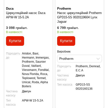
Duca
Protherm
Циркуляційний насос Duca
Насос циркуляційний Protherm
APW-W 15-5.2A
GPD15-5S 0020119604 Lynx
Jaguar
3 098 грн/шт.
6 799 грн/шт.
В наявності
В наявності
Купити
Купити
Виробник
Підходить
Ariston, Baxi,
до
Hermann, Immergas,
Protherm
Protherm, Saunier
Duval, Vaillant,
Підходить
Protherm, Demrad,
Viessmann, Fondital,
до
E.C.A
Nova Florida, Roca,
Частина
Двигун
Teplowest, Termet,
насосу
Unical, Roda, Alpha
Тип насоса
GPD15-5S
Boilers
0020160136
Частина
Двигун
насосу
Тип
APW-W 15-5.2A
насоса