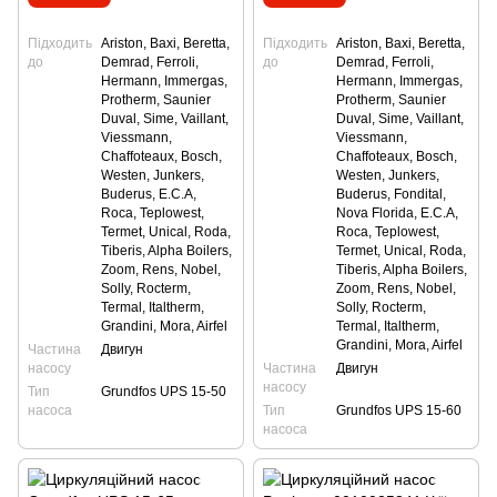
Підходить
Ariston, Baxi, Beretta,
Підходить
Ariston, Baxi, Beretta,
до
Demrad, Ferroli,
до
Demrad, Ferroli,
Hermann, Immergas,
Hermann, Immergas,
Protherm, Saunier
Protherm, Saunier
Duval, Sime, Vaillant,
Duval, Sime, Vaillant,
Viessmann,
Viessmann,
Сhaffoteaux, Bosch,
Сhaffoteaux, Bosch,
Westen, Junkers,
Westen, Junkers,
Buderus, E.C.A,
Buderus, Fondital,
Roca, Teplowest,
Nova Florida, E.C.A,
Termet, Unical, Roda,
Roca, Teplowest,
Tiberis, Alpha Boilers,
Termet, Unical, Roda,
Zoom, Rens, Nobel,
Tiberis, Alpha Boilers,
Solly, Rocterm,
Zoom, Rens, Nobel,
Termal, Italtherm,
Solly, Rocterm,
Grandini, Mora, Airfel
Termal, Italtherm,
Grandini, Mora, Airfel
Частина
Двигун
насосу
Частина
Двигун
насосу
Тип
Grundfos UPS 15-50
насоса
Тип
Grundfos UPS 15-60
насоса