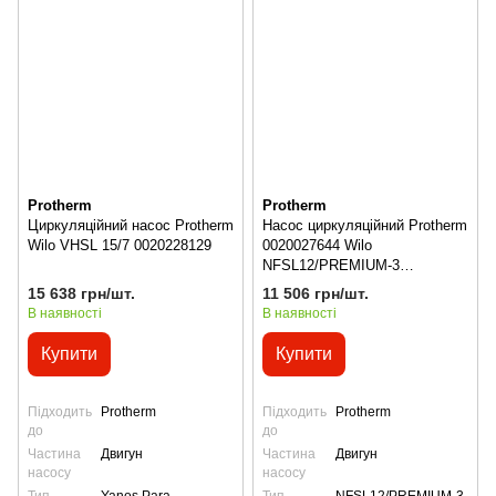
Protherm
Protherm
Циркуляційний насос Protherm
Насос циркуляційний Protherm
Wilo VHSL 15/7 0020228129
0020027644 Wilo
NFSL12/PREMIUM-3
0010030660
15 638 грн/шт.
11 506 грн/шт.
В наявності
В наявності
Купити
Купити
Підходить
Protherm
Підходить
Protherm
до
до
Частина
Двигун
Частина
Двигун
насосу
насосу
Тип
Yanos Para
Тип
NFSL12/PREMIUM-3