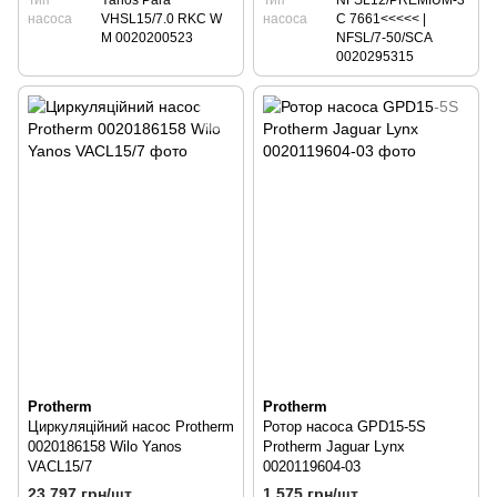
насоса
VHSL15/7.0 RKC W
насоса
C 7661<<<<< |
M 0020200523
NFSL/7-50/SCA
0020295315
Protherm
Protherm
Циркуляційний насос Protherm
Ротор насоса GPD15-5S
0020186158 Wilo Yanos
Protherm Jaguar Lynx
VACL15/7
0020119604-03
23 797 грн/шт.
1 575 грн/шт.