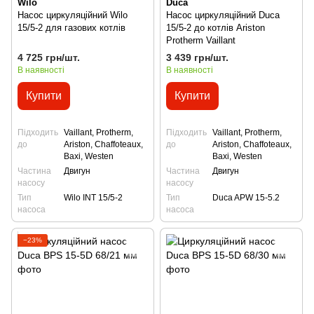
Wilo
Duca
Насос циркуляційний Wilo
Насос циркуляційний Duca
15/5-2 для газових котлів
15/5-2 до котлів Ariston
Protherm Vaillant
4 725 грн/шт.
3 439 грн/шт.
В наявності
В наявності
Купити
Купити
Підходить
Vaillant, Protherm,
Підходить
Vaillant, Protherm,
до
Ariston, Сhaffoteaux,
до
Ariston, Сhaffoteaux,
Baxi, Westen
Baxi, Westen
Частина
Двигун
Частина
Двигун
насосу
насосу
Тип
Wilo INT 15/5-2
Тип
Duca APW 15-5.2
насоса
насоса
−23%