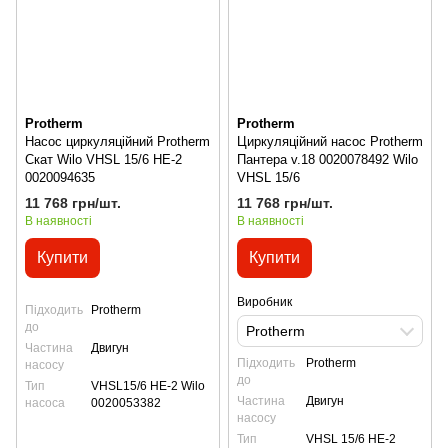
Protherm
Protherm
Насос циркуляційний Protherm
Циркуляційний насос Protherm
Скат Wilo VHSL 15/6 HE-2
Пантера v.18 0020078492 Wilo
0020094635
VHSL 15/6
11 768 грн/шт.
11 768 грн/шт.
В наявності
В наявності
Купити
Купити
Виробник
Підходить
Protherm
до
Protherm
Частина
Двигун
Підходить
Protherm
насосу
до
Тип
VHSL15/6 HE-2 Wilo
Частина
Двигун
насоса
0020053382
насосу
Тип
VHSL 15/6 HE-2