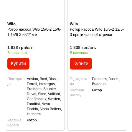
Wilo
Wilo
Ротор насоса Wilo 15/6-2 15/6-
Ротор насоса Wilo 15/5-2 12/5-
1 15/6-3 68/21мм
3 проти часової стрілки
1 838 грн/шт.
1 838 грн/шт.
В наявності
В наявності
Купити
Купити
Підходить
Ariston, Baxi, Biasi,
Підходить
Protherm, Bosch,
до
Ferroli, Immergas,
до
Buderus
Protherm, Saunier
Частина
Ротор
Duval, Sime, Vaillant,
насосу
Сhaffoteaux, Westen,
Fondital, Nova
Florida, Alpha Boilers,
Italtherm
Частина
Ротор
насосу