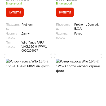
В наявності
В наявності
Купити
Купити
Підходить
Protherm
Підходить
Protherm, Demrad,
до
до
E.C.A
Частина
Двигун
Частина
Ротор
насосу
насосу
Тип
Wilo Yanos PARA
насоса
VACL15/7.0 iPWM1
0020209067