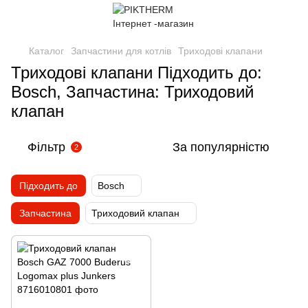
Каталог
Запчастини для котлів
Триходові клапани
Триходові клапани Підходить до:
Bosch, Запчастина: Триходовий
клапан
Фільтр
За популярністю
2
Підходить до
Bosch
Запчастина
Триходовий клапан