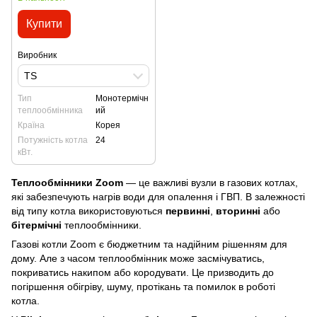
Купити
Виробник
TS
Тип
Монотермічн
теплообмінника
ий
Країна
Корея
Потужність котла
24
кВт.
Теплообмінники Zoom
— це важливі вузли в газових котлах,
які забезпечують нагрів води для опалення і ГВП. В залежності
від типу котла використовуються
первинні
,
вторинні
або
бітермічні
теплообмінники.
Газові котли Zoom є бюджетним та надійним рішенням для
дому. Але з часом теплообмінник може засмічуватись,
покриватись накипом або кородувати. Це призводить до
погіршення обігріву, шуму, протікань та помилок в роботі
котла.