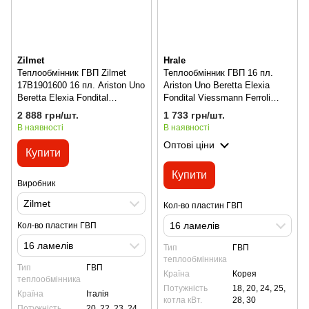
Zilmet
Hrale
Теплообмінник ГВП Zilmet
Теплообмінник ГВП 16 пл.
17B1901600 16 пл. Ariston Uno
Ariston Uno Beretta Elexia
Beretta Elexia Fondital
Fondital Viessmann Ferroli
Viessmann Ferroli та ін
Buderus Biasi
2 888 грн/шт.
1 733 грн/шт.
В наявності
В наявності
Оптові ціни
Купити
Купити
Виробник
Zilmet
Кол-во пластин ГВП
16 ламелів
Кол-во пластин ГВП
16 ламелів
Тип
ГВП
теплообмінника
Тип
ГВП
Країна
Корея
теплообмінника
Потужність
18, 20, 24, 25,
Країна
Італія
котла кВт.
28, 30
Потужність
20, 22, 23, 24,