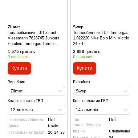
Zilmet
Swep
Теплообмінник ГВП Zilmet
Теплообмінник ГВП Immergas
Viessmann 7828745 Junkers
1.022220 Nike Eolo Mini Victrix
Euroline Immergas Termet
24 кВт.
Teplowest
1 575 грн/шт.
2 888 грн/шт.
В наявності
В наявності
Купити
Купити
Виробник
Виробник
Zilmet
Swep
Кол-во пластин ГВП
Кол-во пластин ГВП
12 ламелів
14 ламелів
Тип теплообмінника
ГВП
Тип
ГВП
теплообмінника
Країна
Італія
Країна
Словаччина
Потужність котла кВт.
20, 24, 28
Потужність котла
24