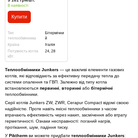
9 161 грн/шт.
В наявності
Купити
Тип
Бітермічни
теплообмінника
й
Країна
Італія
Потужність котла
24, 28
кВт.
Теплообмінники Junkers
— це важливі елементи газових
котлів, які відповідають за ефективну передачу тепла до
системи опалення та ГВП. Залежно від типу котла
встановлюються
первинні
,
вторинні
або
бітермічні
теплообмінники.
Серії котлів Junkers ZW, ZWR, Cerapur Compact відомі своєю
надійністю. Проте навіть якісні теплообмінники з часом
втрачають ефективність через накип, засмічення або втрату
герметичності. Ознаки несправності: поганий нагрів,
протікання, шум, падіння тиску.
У
Piktherm
ви можете придбати
теплообмінники Junkers
: