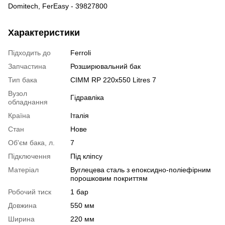
Характеристики
Підходить до
Ferroli
Запчастина
Розширювальний бак
Тип бака
CIMM RP 220x550 Litres 7
Вузол
Гідравліка
обладнання
Країна
Італія
Стан
Нове
Об'єм бака, л.
7
Підключення
Під кліпсу
Матеріал
Вуглецева сталь з епоксидно-поліефірним
порошковим покриттям
Робочий тиск
1 бар
Довжина
550 мм
Ширина
220 мм