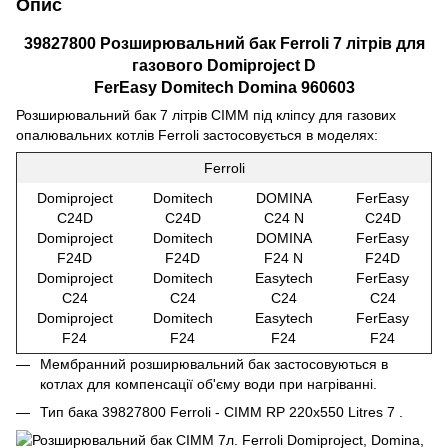
Опис
39827800 Розширювальний бак Ferroli 7 літрів для
газового Domiproject D
FerEasy Domitech Domina 960603
Розширювальний бак 7 літрів CIMM під кліпсу для газових
опалювальних котлів Ferroli застосовується в моделях:
Ferroli
Domiproject
Domitech
DOMINA
FerEasy
C24D
C24D
C24 N
C24D
Domiproject
Domitech
DOMINA
FerEasy
F24D
F24D
F24 N
F24D
Domiproject
Domitech
Easytech
FerEasy
C24
C24
C24
C24
Domiproject
Domitech
Easytech
FerEasy
F24
F24
F24
F24
Мембранний розширювальний бак застосовуються в
котлах для компенсації об'єму води при нагріванні.
Тип бака 39827800 Ferroli - CIMM RP 220x550 Litres 7
.