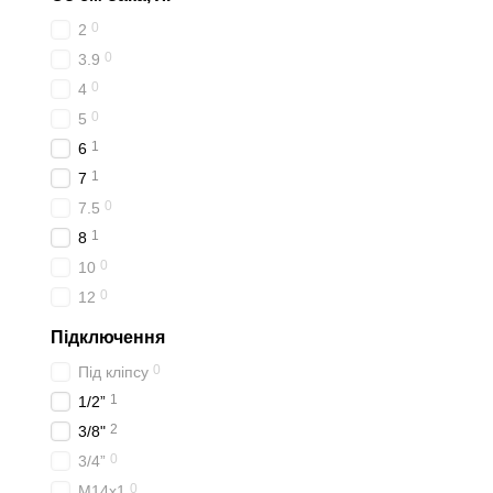
0
2
0
3.9
0
4
0
5
1
6
1
7
0
7.5
1
8
0
10
0
12
Підключення
0
Під кліпсу
1
1/2”
2
3/8"
0
3/4”
0
M14x1