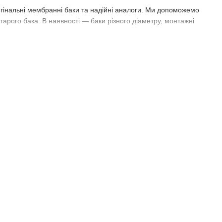
інальні мембранні баки та надійні аналоги. Ми допоможемо
тарого бака. В наявності — баки різного діаметру, монтажні
ми
 точний підбір, надійність і своєчасну доставку.