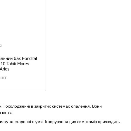
02
ьний бак Fondital
 Tahiti Flores
 Aries
/шт.
ні і охолодженні в закритих системах опалення. Вони
 котла.
тиску та сторонні шуми. Ігнорування цих симптомів призводить