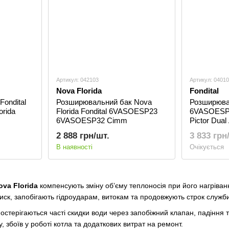
Артикул: 042103
Артикул: 0401
Nova Florida
Fondital
ondital
Розширювальний бак Nova
Розширювал
rida
Florida Fondital 6VASOESP23
6VASOESP10
6VASOESP32 Cimm
Pictor Dual
2 888 грн/шт.
3 833 грн
В наявності
Очікується
va Florida
компенсують зміну об’єму теплоносія при його нагріван
иск, запобігають гідроударам, витокам та продовжують строк служби
постерігаються часті скидки води через запобіжний клапан, падіння 
, збоїв у роботі котла та додаткових витрат на ремонт.