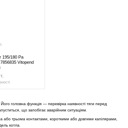
35
 195/180 Pa
7856835 Vitopend
B
т.
вності
 Його головна функція — перевірка наявності тяги перед
пуститься, що запобігає аварійним ситуаціям.
ома або трьома контактами, короткими або довгими капілярами,
дель котла.