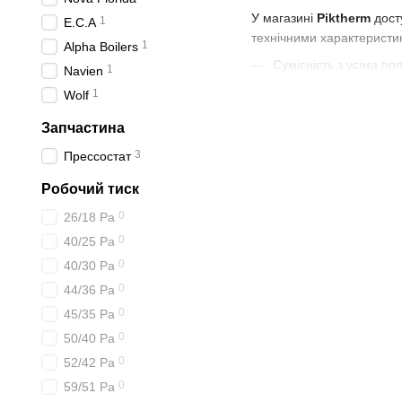
У магазині
Piktherm
дост
1
E.C.A
технічними характеристик
1
Alpha Boilers
Сумісність з усіма п
1
Navien
Перевірка працездатн
1
Wolf
Гарантія, доставка по 
Запчастина
Потрібен
датчик тиску 
3
Прессостат
системи опалення.
Робочий тиск
0
26/18 Pa
0
40/25 Pa
0
40/30 Pa
0
44/36 Pa
0
45/35 Pa
0
50/40 Pa
0
52/42 Pa
0
59/51 Pa