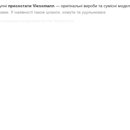
упні
пресостати Viessmann
— оригінальні вироби та сумісні модел
ами. У наявності також шланги, хомути та ущільнювачі.
опулярними моделями котлів Viessmann
ості та експертна консультація
всій території України
для котла Viessmann
? Звертайтесь до
Piktherm.ua
— ми допоможемо