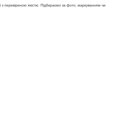
і з перевіреною якістю. Підбираємо за фото, маркуванням чи
 з точним підбором і забезпечимо надійну роботу вашої