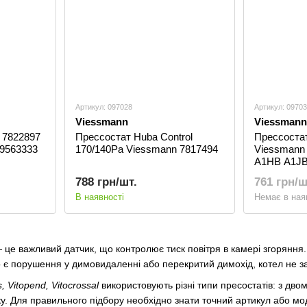
Артикул: 097028
Артикул: 0970
Viessmann
Viessmann
 7822897
Пресcостат Huba Control
Пресcостат
 9563333
170/140Pa Viessmann 7817494
Viessmann 
A1HB A1J
788 грн/шт.
761 грн/ш
В наявності
Немає в ная
це важливий датчик, що контролює тиск повітря в камері згоряння.
 є порушення у димовидаленні або перекритий димохід, котел не за
 Vitopend, Vitocrossal
використовують різні типи пресостатів: з дв
у. Для правильного підбору необхідно знати точний артикул або мо