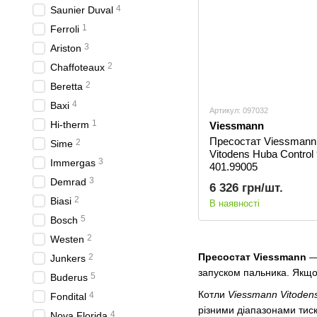
4
Saunier Duval
1
Ferroli
3
Ariston
2
Сhaffoteaux
2
Beretta
4
Baxi
Артикул: 097032
1
Hi-therm
Viessmann
Пресостат Viessmann
2
Sime
Vitodens Huba Control
3
Immergas
401.99005
3
Demrad
6 326 грн/шт.
2
Biasi
В наявності
5
Bosch
2
Westen
Пресостат Viessmann
— 
2
Junkers
запуском пальника. Якщо
5
Buderus
Котли
Viessmann Vitodens,
4
Fondital
різними діапазонами тиск
4
Nova Florida