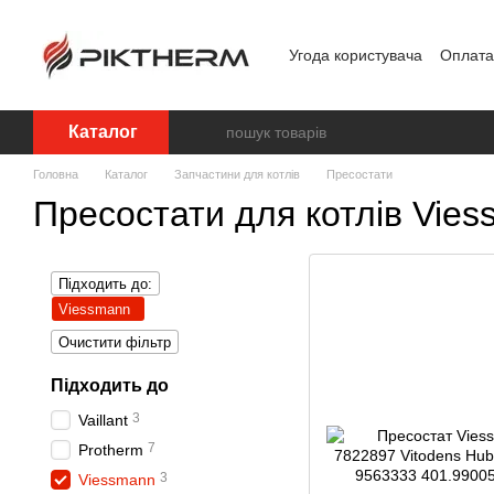
Перейти до основного контенту
Угода користувача
Оплата 
Обробка персональних д
Каталог
Головна
Каталог
Запчастини для котлів
Пресостати
Пресостати для котлів Vie
Підходить до:
Viessmann
Очистити фільтр
Підходить до
3
Vaillant
7
Protherm
3
Viessmann