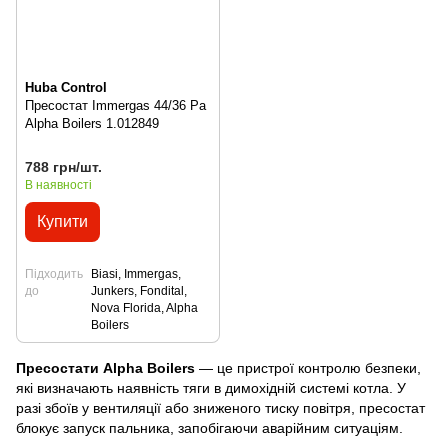
Huba Control
Пресостат Immergas 44/36 Pa
Alpha Boilers 1.012849
788 грн/шт.
В наявності
Купити
Підходить
Biasi, Immergas,
до
Junkers, Fondital,
Nova Florida, Alpha
Boilers
Пресостати Alpha Boilers
— це пристрої контролю безпеки,
які визначають наявність тяги в димохідній системі котла. У
разі збоїв у вентиляції або зниженого тиску повітря, пресостат
блокує запуск пальника, запобігаючи аварійним ситуаціям.