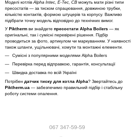
Моделі котлів
Alpha Intec, E-Tec, CB
можуть мати різні типи
пресостатів — за тиском спрацювання, довжиною трубки,
кількістю контактів, формою штуцерів та корпусу. Важливо
підібрати точну модель відповідно до технічних вимог.
У
Piktherm
ви знайдете
пресостати Alpha Boilers
— як
оригінальні, так і сумісні перевірені рішення. Підбір
проводиться за фото, артикулом чи маркуванням. У наявності
також шланги, ущільнювачі, хомути та монтажні елементи.
Сумісні з популярними моделями Alpha Boilers
Перевірка перед відправкою, гарантія, консультації
Швидка доставка по всій Україні
Потрібен
датчик тиску для котла Alpha
? Звертайтесь до
Piktherm.ua
— забезпечимо правильний підбір і стабільну
роботу системи опалення.
067 347-59-59