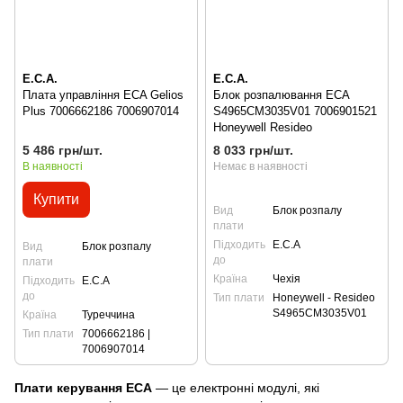
E.C.A.
E.C.A.
Плата управління ECA Gelios
Блок розпалювання ECA
Plus 7006662186 7006907014
S4965CM3035V01 7006901521
Honeywell Resideo
5 486 грн/шт.
8 033 грн/шт.
В наявності
Немає в наявності
Купити
Вид
Блок розпалу
плати
Підходить
E.C.A
Вид
Блок розпалу
до
плати
Країна
Чехія
Підходить
E.C.A
до
Тип плати
Honeywell - Resideo
S4965CM3035V01
Країна
Туреччина
Тип плати
7006662186 |
7006907014
Плати керування ECA
— це електронні модулі, які