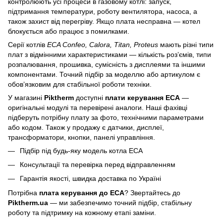
контролюють усі процеси в газовому котлі: запуск,
підтримання температури, роботу вентилятора, насоса, а
також захист від перегріву. Якщо плата несправна — котел
блокується або працює з помилками.
Серії котлів
ECA Confeo, Calora, Titan, Proteus
мають різні типи
плат з відмінними характеристиками — кількість роз’ємів, типи
розпалювання, прошивка, сумісність з дисплеями та іншими
компонентами. Точний підбір за моделлю або артикулом є
обов’язковим для стабільної роботи техніки.
У магазині
Piktherm
доступні
плати керування ECA
—
оригінальні модулі та перевірені аналоги. Наші фахівці
підберуть потрібну плату за фото, технічними параметрами
або кодом. Також у продажу є датчики, дисплеї,
трансформатори, кнопки, панелі управління.
Підбір під будь-яку модель котла ECA
Консультації та перевірка перед відправленням
Гарантія якості, швидка доставка по Україні
Потрібна
плата керування до ECA
? Звертайтесь до
Piktherm.ua
— ми забезпечимо точний підбір, стабільну
роботу та підтримку на кожному етапі заміни.