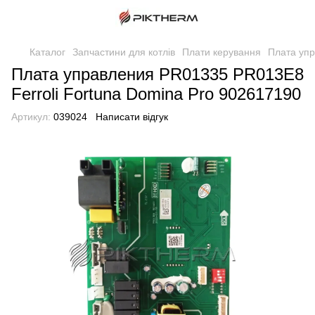
Каталог
Запчастини для котлів
Плати керування
Плата упр
Плата управления PR01335 PR013E8
Ferroli Fortuna Domina Pro 902617190
Артикул:
039024
Написати відгук