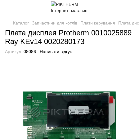
Каталог
Запчастини для котлів
Плати керування
Плата дис
Плата дисплея Protherm 0010025889
Ray KEv14 0020280173
Артикул:
08086
Написати відгук