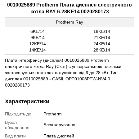
0010025889
Protherm Плата дисплея електричного
котла RAY 6-28KE14
0020280173
Protherm Ray
6KE/14
18KE/14
9KE/14
21KE/14
12KE/14
24KE/14
14KE/14
28KE/14
Плата інтерфейсу (дисплея) 0010025889 Protherm
електричного котла Ray (Скат) є універсальною, оскільки
застосовується в котлах потужністю від 6 до 28 кВт. Тип
дисплея 0010025889 - CASІL OPT01008PTW-NV4.0
0020280173
Характеристики
Підходить до
Protherm
Вузол
Блок керування
обладнання
Вид плати
Плата дисплей