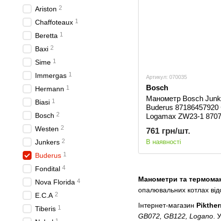
2
Ariston
1
Сhaffoteaux
1
Beretta
2
Baxi
1
Sime
1
Immergas
Артикул: 070035
Bosch
1
Hermann
Манометр Bosch Junk
1
Biasi
Buderus 87186457920
2
Bosch
Logamax ZW23-1 870
2
Westen
761 грн/шт.
2
Junkers
В наявності
1
Buderus
4
Fondital
Манометри та термома
4
Nova Florida
опалювальних котлах від
2
E.C.A
Інтернет-магазин
Pikthe
1
Tiberis
GB072, GB122, Logano
. 