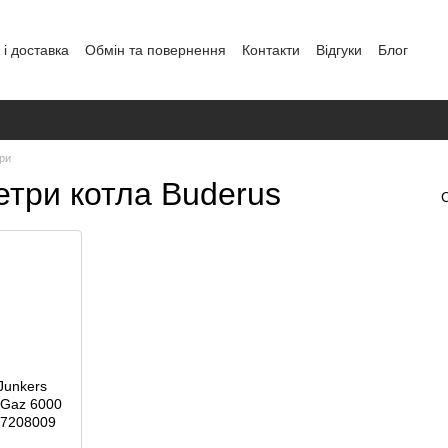
і доставка
Обмін та повернення
Контакти
Відгуки
Блог
аних
ри
три котла Buderus