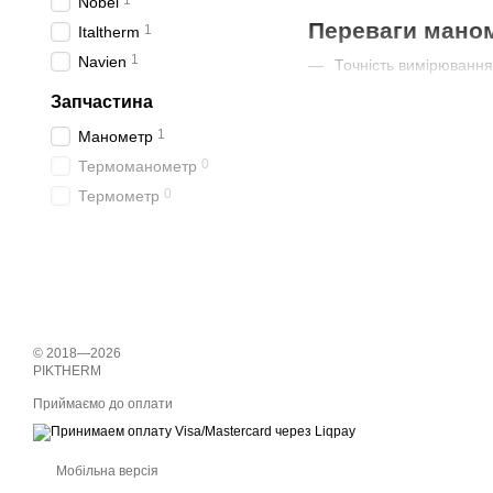
1
Nobel
Переваги маном
1
Italtherm
1
Navien
Точність вимірювання 
Різьбові з'єднання 1/
Запчастина
Ударостійкий корпус,
1
Манометр
Шкала з кольоровими
0
Термоманометр
0
Термометр
Особливості те
Комбінований прилад
Температурний діапаз
Виносний термощуп д
Проста заміна без мо
© 2018—2026
PIKTHERM
Чому варто купи
Приймаємо до оплати
Тільки оригінальні де
Професійна консульта
Мобільна версія
Швидка доставка по вс