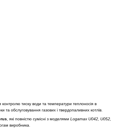
я контролю тиску води та температури теплоносія в
и та обслуговування газових і твердопаливних котлів.
erus
, які повністю сумісні з моделями
Logamax U042, U052,
могам виробника.