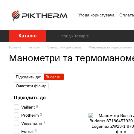
Перейти до основного контенту
Угода користувача
Оплата 
Обробка персональних д
Каталог
Головна
Каталог
Запчастини для котлів
Манометри та термоманомет
Манометри та термоманоме
Підходить до:
Buderus
Очистити фільтр
Підходить до
6
Vaillant
3
Protherm
7
Viessmann
3
Ferroli