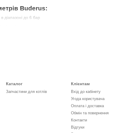
етрів Buderus:
в діапазоні до 6 бар
4" або 1/8", вертикальне або горизонтальне підключення
 стійкий до конденсату та високих температур
 секторами для швидкого візуального контролю
рмоманометра Buderus:
 для вимірювання температури та тиску
он: від –10 до +120 °C
ля точного вимірювання температури теплоносія
Каталог
Клієнтам
Запчастини для котлів
Вхід до кабінету
дифікацій
Угода користувача
ти на Piktherm.ua:
Оплата і доставка
талі Buderus
Обмін та повернення
Контакти
ція по сумісності з моделлю вашого котла
Відгуки
ій території України