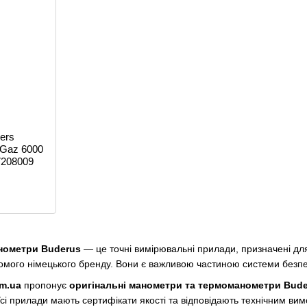
ers
 Gaz 6000
7208009
нометри Buderus
— це точні вимірювальні прилади, призначені дл
омого німецького бренду. Вони є важливою частиною системи безпек
rm.ua
пропонує
оригінальні манометри та термоманометри Bud
Усі прилади мають сертифікати якості та відповідають технічним ви