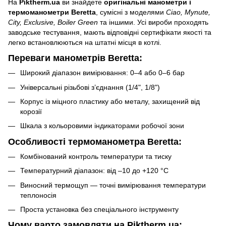
На
Piktherm.ua
ви знайдете
оригінальні манометри і
термоманометри Beretta
, сумісні з моделями
Ciao, Mynute,
City, Exclusive, Boiler Green
та іншими. Усі вироби проходять
заводське тестування, мають відповідні сертифікати якості та
легко встановлюються на штатні місця в котлі.
Переваги манометрів Beretta:
Широкий діапазон вимірювання: 0–4 або 0–6 бар
Універсальні різьбові з’єднання (1/4", 1/8")
Корпус із міцного пластику або металу, захищений від
корозії
Шкала з кольоровими індикаторами робочої зони
Особливості термоманометра Beretta:
Комбінований контроль температури та тиску
Температурний діапазон: від –10 до +120 °C
Виносний термощуп — точні вимірювання температури
теплоносія
Проста установка без спеціального інструменту
Чому варто замовляти на Piktherm.ua: