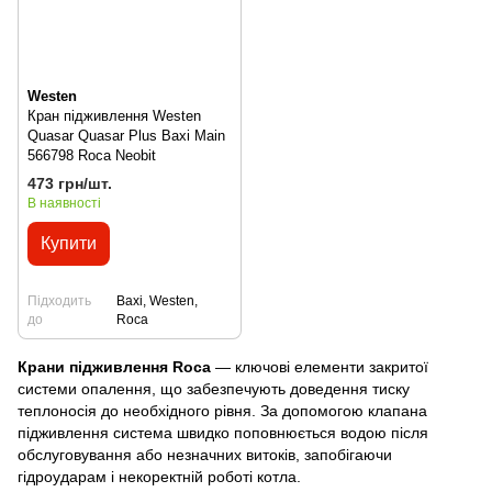
Westen
Кран підживлення Westen
Quasar Quasar Plus Baxi Main
566798 Roca Neobit
473 грн/шт.
В наявності
Купити
Підходить
Baxi, Westen,
до
Roca
Крани підживлення Roca
— ключові елементи закритої
системи опалення, що забезпечують доведення тиску
теплоносія до необхідного рівня. За допомогою клапана
підживлення система швидко поповнюється водою після
обслуговування або незначних витоків, запобігаючи
гідроударам і некоректній роботі котла.