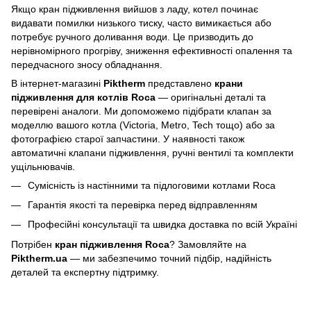
Якщо кран підживлення вийшов з ладу, котел починає
видавати помилки низького тиску, часто вимикається або
потребує ручного доливання води. Це призводить до
нерівномірного прогріву, зниження ефективності опалення та
передчасного зносу обладнання.
В інтернет-магазині
Piktherm
представлено
крани
підживлення для котлів Roca
— оригінальні деталі та
перевірені аналоги. Ми допоможемо підібрати клапан за
моделлю вашого котла (Victoria, Metro, Tech тощо) або за
фотографією старої запчастини. У наявності також
автоматичні клапани підживлення, ручні вентилі та комплекти
ущільнювачів.
Сумісність із настінними та підлоговими котлами Roca
Гарантія якості та перевірка перед відправленням
Професійні консультації та швидка доставка по всій Україні
Потрібен
кран підживлення Roca
? Замовляйте на
Piktherm.ua
— ми забезпечимо точний підбір, надійність
деталей та експертну підтримку.