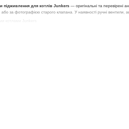
и підживлення для котлів Junkers
— оригінальні та перевірені а
або за фотографією старого клапана. У наявності ручні вентили, а
ими котлами Junkers
еревірка перед відправленням
стів та швидка доставка по Україні
ння для котла Junkers
? Замовляйте на
Piktherm.ua
— ми забезпеч