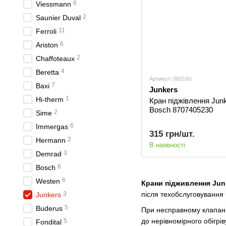
6
Viessmann
2
Saunier Duval
11
Ferroli
6
Ariston
2
Сhaffoteaux
4
Beretta
Артикул: 060160
7
Baxi
Junkers
1
Hi-therm
Кран піджівлення Jun
Bosch 8707405230
2
Sime
6
Immergas
315 грн/шт.
2
Hermann
В наявності
3
Demrad
6
Bosch
6
Westen
Крани підживлення Jun
3
після техобслуговування 
Junkers
5
Buderus
При несправному клапані
до нерівномірного обігрі
5
Fondital