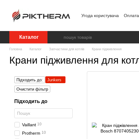
Перейти до основного контенту
Угода користувача
Оплата 
Обробка персональних д
Каталог
Головна
Каталог
Запчастини для котлів
Крани підживлення
Крани підживлення для котл
Підходить до:
Junkers
Очистити фільтр
Підходить до
10
Vaillant
10
Protherm