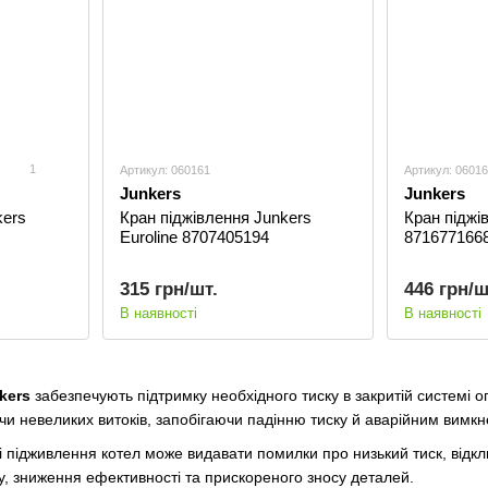
1
Артикул: 060161
Артикул: 0601
Junkers
Junkers
kers
Кран піджівлення Junkers
Кран піджі
Euroline 8707405194
871677166
315 грн/шт.
446 грн/ш
В наявності
В наявності
kers
забезпечують підтримку необхідного тиску в закритій системі 
чи невеликих витоків, запобігаючи падінню тиску й аварійним вимк
 підживлення котел може видавати помилки про низький тиск, відк
ву, зниження ефективності та прискореного зносу деталей.