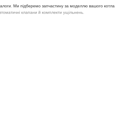
налоги. Ми підберемо запчастину за моделлю вашого котла
втоматичні клапани й комплекти ущільнень.
имо точний підбір, надійні запчастини та професійну