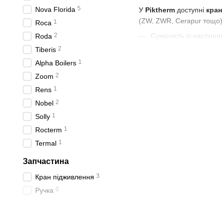
5
Nova Florida
У
Piktherm
доступні
кран
(ZW, ZWR, Cerapur тощо) 
1
Roca
2
Сумісність із настінн
Roda
2
Tiberis
Гарантія якості та п
1
Alpha Boilers
Консультації спеціалі
2
Zoom
Потрібен
кран підживле
1
Rens
підтримку.
2
Nobel
1
Solly
1
Rocterm
1
Termal
Запчастина
3
Кран підживлення
0
Ручка