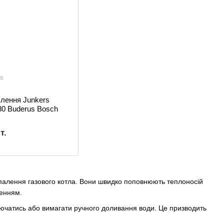
69
влення Junkers
80 Buderus Bosch
т.
опалення газового котла. Вони швидко поповнюють теплоносій
ненням.
лючатись або вимагати ручного доливання води. Це призводить