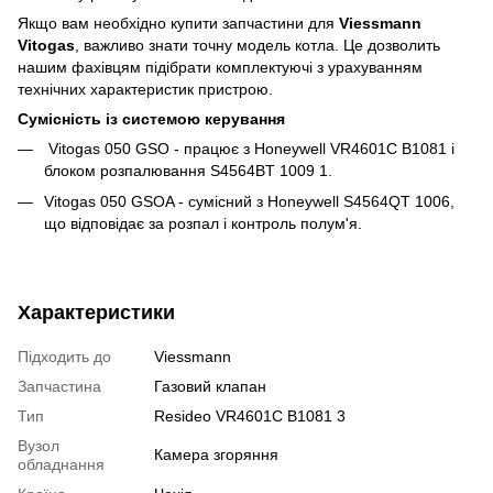
Якщо вам необхідно купити запчастини для
Viessmann
Vitogas
, важливо знати точну модель котла. Це дозволить
нашим фахівцям підібрати комплектуючі з урахуванням
технічних характеристик пристрою.
Сумісність із системою керування
Vitogas 050 GSO - працює з Honeywell VR4601C B1081 і
блоком розпалювання S4564BT 1009 1.
Vitogas 050 GSOA - сумісний з Honeywell S4564QT 1006,
що відповідає за розпал і контроль полум'я.
Характеристики
Підходить до
Viessmann
Запчастина
Газовий клапан
Тип
Resideo VR4601C B1081 3
Вузол
Камера згоряння
обладнання