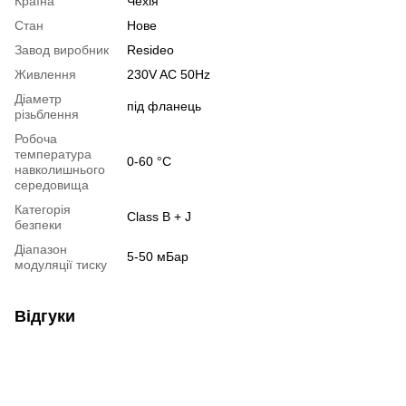
Країна
Чехія
Стан
Нове
Завод виробник
Resideo
Живлення
230V AC 50Hz
Діаметр
під фланець
різьблення
Робоча
температура
0-60 °C
навколишнього
середовища
Категорія
Class B + J
безпеки
Діапазон
5-50 мБар
модуляції тиску
Відгуки