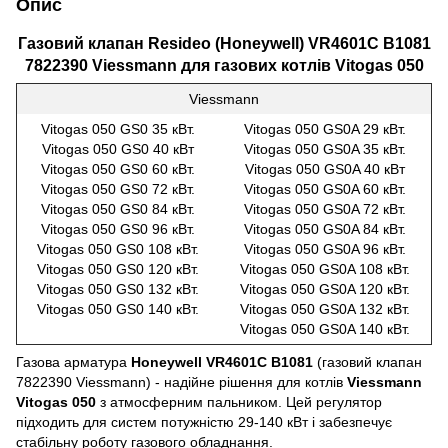
Опис
Газовий клапан Resideo (Honeywell) VR4601C B1081
7822390 Viessmann для газових котлів Vitogas 050
Viessmann
Vitogas 050 GS0 35 кВт.
Vitogas 050 GS0A 29 кВт.
Vitogas 050 GS0 40 кВт
Vitogas 050 GS0A 35 кВт.
Vitogas 050 GS0 60 кВт.
Vitogas 050 GS0A 40 кВт
Vitogas 050 GS0 72 кВт.
Vitogas 050 GS0A 60 кВт.
Vitogas 050 GS0 84 кВт.
Vitogas 050 GS0A 72 кВт.
Vitogas 050 GS0 96 кВт.
Vitogas 050 GS0A 84 кВт.
Vitogas 050 GS0 108 кВт.
Vitogas 050 GS0A 96 кВт.
Vitogas 050 GS0 120 кВт.
Vitogas 050 GS0A 108 кВт.
Vitogas 050 GS0 132 кВт.
Vitogas 050 GS0A 120 кВт.
Vitogas 050 GS0 140 кВт.
Vitogas 050 GS0A 132 кВт.
Vitogas 050 GS0A 140 кВт.
Газова арматура
Honeywell VR4601C B1081
(газовий клапан
7822390 Viessmann) - надійне рішення для котлів
Viessmann
Vitogas 050
з атмосферним пальником. Цей регулятор
підходить для систем потужністю 29-140 кВт і забезпечує
стабільну роботу газового обладнання.