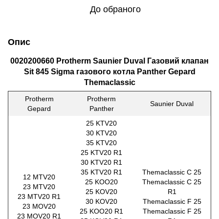
До обраного
Опис
0020200660 Protherm Saunier Duval
Газовий клапан
Sit 845 Sigma газового котла Panther Gepard
Themaclassic
Protherm
Protherm
Saunier Duval
Gepard
Panther
25 KTV20
30 KTV20
35 KTV20
25 KTV20 R1
30 KTV20 R1
35 KTV20 R1
Themaclassic C 25
12 MTV20
25 KOO20
Themaclassic C 25
23 MTV20
25 KOV20
R1
23 MTV20 R1
30 KOV20
Themaclassic F 25
23 MOV20
25 KOO20 R1
Themaclassic F 25
23 MOV20 R1