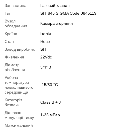
Запчастина
Газовий клапан
Тип
SIT 845 SIGMA Code 0845119
Вузол
Камера згоряння
обладнання
Країна
Італія
Стан
Нове
Завод виробник
SIT
Живлення
22Vdc
Діаметр
3/4" З
різьблення
Робоча
температура
-15/60 °С
навколишнього
середовища
Категорія
Class B + J
безпеки
Діапазон
1-35 мБар
модуляції тиску
Максимальний