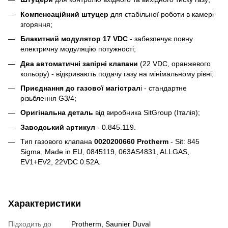
Компенсаційний штуцер
для стабільної роботи в камері
згоряння;
Блакитний модулятор 17 VDC
- забезпечує повну
електричну модуляцію потужності;
Два автоматичні запірні клапани
(22 VDC, оранжевого
кольору) - відкривають подачу газу на мінімальному рівні;
Приєднання до газової магістрал
і - стандартне
різьблення G3/4;
Оригінальна деталь
від виробника SitGroup (Італія);
Заводський артикул
- 0.845.119.
Тип газового клапана
0020200660 Protherm
- Sit: 845
Sigma, Made in EU, 0845119, 063AS4831, ALLGAS,
EV1+EV2, 22VDC 0.52A.
Характеристики
Підходить до
Protherm
,
Saunier Duval