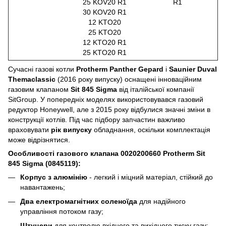
25 KOV20 R1
R1
30 KOV20 R1
12 KTO20
25 KTO20
12 KTO20 R1
25 KTO20 R1
Сучасні газові котли
Protherm Panther Gepard
і
Saunier Duval
Themaclassic
(2016 року випуску) оснащені інноваційним
газовим клапаном
Sit 845 Sigma
від італійської компанії
SitGroup. У попередніх моделях використовувався газовий
редуктор Honeywell, але з 2015 року відбулися значні зміни в
конструкції котлів. Під час підбору запчастин важливо
враховувати
рік випуску
обладнання, оскільки комплектація
може відрізнятися.
Особливості газового клапана 0020200660 Protherm Sit
845 Sigma (0845119):
Корпус з алюмінію
- легкий і міцний матеріал, стійкий до
навантажень;
Два електромагнітних соленоїда
для надійного
управління потоком газу;
Штуцери
для контролю вхідного та вихідного тиску газу;