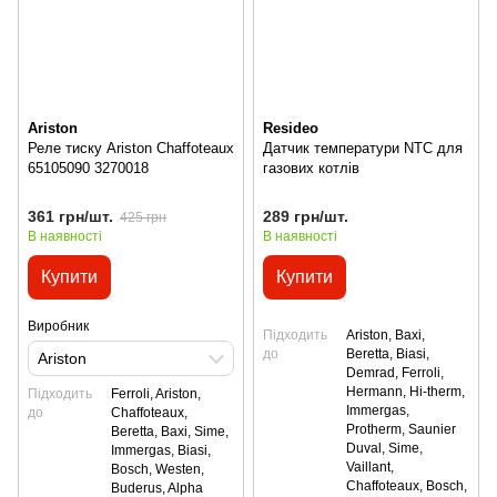
Ariston
Resideo
Реле тиску Ariston Chaffoteaux
Датчик температури NTC для
65105090 3270018
газових котлів
361 грн/шт.
289 грн/шт.
425 грн
В наявності
В наявності
Купити
Купити
Виробник
Підходить
Ariston, Baxi,
до
Beretta, Biasi,
Ariston
Demrad, Ferroli,
Hermann, Hi-therm,
Підходить
Ferroli, Ariston,
Immergas,
до
Сhaffoteaux,
Protherm, Saunier
Beretta, Baxi, Sime,
Duval, Sime,
Immergas, Biasi,
Vaillant,
Bosch, Westen,
Сhaffoteaux, Bosch,
Buderus, Alpha