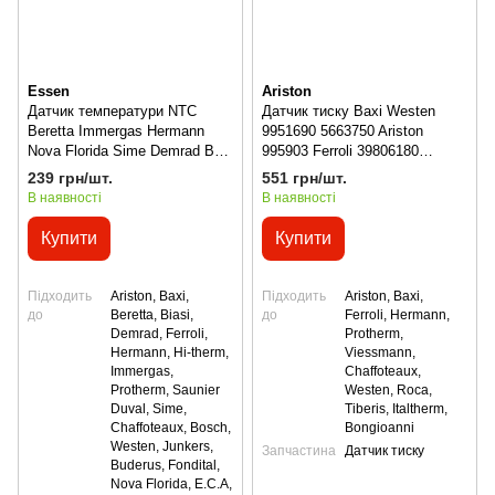
Essen
Ariston
Датчик температури NTC
Датчик тиску Baxi Westen
Beretta Immergas Hermann
9951690 5663750 Ariston
Nova Florida Sime Demrad Baxi
995903 Ferroli 39806180
Westen
Viessmann 7856851
239 грн/шт.
551 грн/шт.
В наявності
В наявності
Купити
Купити
Підходить
Ariston, Baxi,
Підходить
Ariston, Baxi,
до
Beretta, Biasi,
до
Ferroli, Hermann,
Demrad, Ferroli,
Protherm,
Hermann, Hi-therm,
Viessmann,
Immergas,
Сhaffoteaux,
Protherm, Saunier
Westen, Roca,
Duval, Sime,
Tiberis, Italtherm,
Сhaffoteaux, Bosch,
Bongioanni
Westen, Junkers,
Запчастина
Датчик тиску
Buderus, Fondital,
Nova Florida, E.C.A,