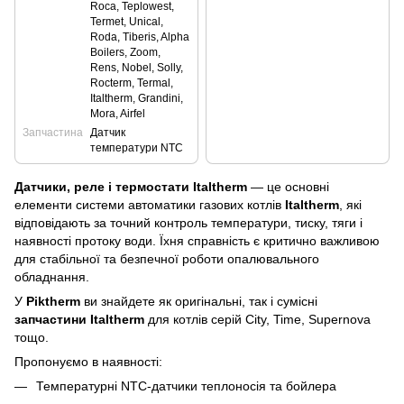
Roca, Teplowest,
Termet, Unical,
Roda, Tiberis, Alpha
Boilers, Zoom,
Rens, Nobel, Solly,
Rocterm, Termal,
Italtherm, Grandini,
Mora, Airfel
Запчастина
Датчик
температури NTC
Датчики, реле і термостати Italtherm
— це основні
елементи системи автоматики газових котлів
Italtherm
, які
відповідають за точний контроль температури, тиску, тяги і
наявності протоку води. Їхня справність є критично важливою
для стабільної та безпечної роботи опалювального
обладнання.
У
Piktherm
ви знайдете як оригінальні, так і сумісні
запчастини Italtherm
для котлів серій City, Time, Supernova
тощо.
Пропонуємо в наявності:
Температурні NTC-датчики теплоносія та бойлера