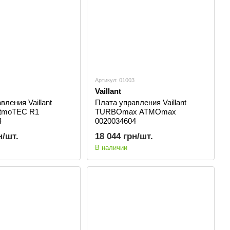
Артикул: 01003
Vaillant
вления Vaillant
Плата управления Vaillant
atmoTEC R1
TURBOmax ATMOmax
4
0020034604
н/шт.
18 044 грн/шт.
В наличии