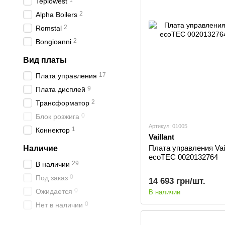
1
Teplowest
2
Alpha Boilers
2
Romstal
2
Bongioanni
Вид платы
17
Плата управления
9
Плата дисплей
2
Трансформатор
0
Блок розжига
Артикул: 01005
1
Коннектор
Vaillant
Плата управления Vail
Наличие
ecoTEC 0020132764
29
В наличии
0
Под заказ
14 693 грн/шт.
0
Ожидается
В наличии
0
Нет в наличии