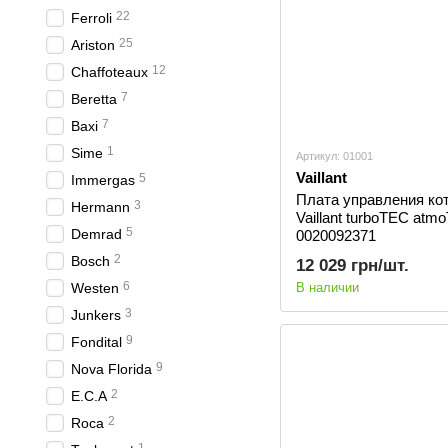
22
Ferroli
25
Ariston
12
Сhaffoteaux
7
Beretta
7
Baxi
1
Sime
Артикул: 01001
Vaillant
5
Immergas
Плата управления ко
3
Hermann
Vaillant turboTEC atm
5
Demrad
0020092371
2
Bosch
12 029 грн/шт.
6
Westen
В наличии
3
Junkers
9
Fondital
9
Nova Florida
2
E.C.A
2
Roca