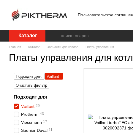
Перейти к основному контенту
Пользовательское соглаше
Блог
Обработка персон
Каталог
Главная
Каталог
Запчасти для котлов
Платы управления
Платы управления для котло
Подходит для:
Vaillant
Очистить фильтр
Подходит для
29
Vaillant
43
Protherm
17
Viessmann
11
Saunier Duval