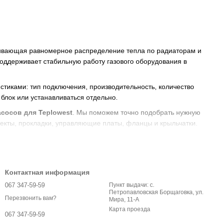
ивающая равномерное распределение тепла по радиаторам и
оддерживает стабильную работу газового оборудования в
тиками: тип подключения, производительность, количество
 блок или устанавливаться отдельно.
сосов для Teplowest
. Мы поможем точно подобрать нужную
лекты, прокладки, управляющие платы, фланцы и крыльчатки.
Контактная информация
 подбором и обеспечим надежную работу вашей системы
067 347-59-59
Пункт выдачи: с.
Петропавловская Борщаговка, ул.
Перезвонить вам?
Мира, 11-А
Карта проезда
067 347-59-59