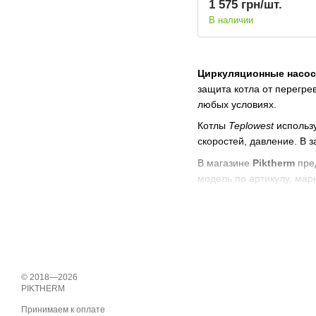
1 575 грн/шт.
В наличии
Циркуляционные насос
защита котла от перегре
любых условиях.
Котлы
Teplowest
использу
скоростей, давление. В 
В магазине
Piktherm
пре
модель по артикулу, мар
Совместимость со вс
Консультации мастеро
Доставка по Украине
Нужен
циркуляционный 
© 2018—2026
отопления.
PIKTHERM
Принимаем к оплате