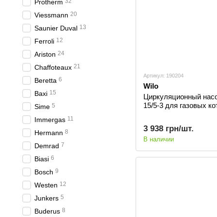
32
Protherm
20
Viessmann
13
Saunier Duval
12
Ferroli
24
Ariston
21
Сhaffoteaux
Артикул: 190204
6
Beretta
Wilo
15
Baxi
Циркуляционный насо
15/5-3 для газовых к
5
Sime
11
Immergas
3 938 грн/шт.
8
Hermann
В наличии
7
Demrad
6
Biasi
9
Bosch
12
Westen
5
Junkers
8
Buderus