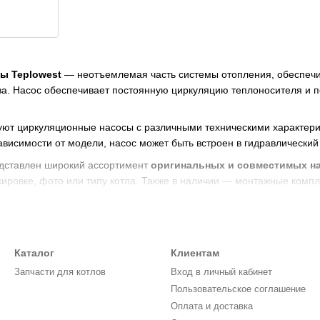
ы Teplowest
— неотъемлемая часть системы отопления, обеспеч
ва. Насос обеспечивает постоянную циркуляцию теплоносителя и п
ют циркуляционные насосы с различными техническими характерис
зависимости от модели, насос может быть встроен в гидравлический
дставлен широкий ассортимент
оригинальных и совместимых на
кировке, фото или типу котла. Также в наличии — монтажные комп
еми сериями котлов Teplowest
в, проверка и гарантия
 — удобно и быстро
Каталог
Клиентам
насос Teplowest
? Обратитесь в
Piktherm.ua
— поможем с точным
Запчасти для котлов
Вход в личный кабинет
Пользовательское соглашение
Оплата и доставка