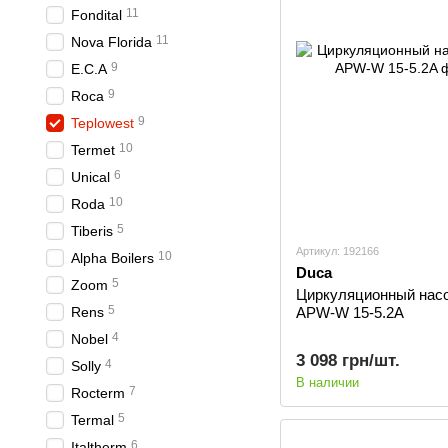
11
Fondital
11
Nova Florida
9
E.C.A
9
Roca
9
Teplowest
10
Termet
6
Unical
10
Roda
5
Tiberis
Артикул: 192166
10
Alpha Boilers
Duca
5
Zoom
Циркуляционный нас
5
APW-W 15-5.2A
Rens
4
Nobel
3 098 грн/шт.
4
Solly
В наличии
7
Rocterm
5
Termal
6
Italtherm