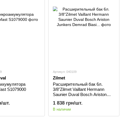
39
Артикул: 040109
val
Zilmet
аккумулятора
Расширительный бак 6л.
fast S1079000
3/8"Zilmet Vaillant Hermann
Saunier Duval Bosch Ariston
Junkers Demrad Biasi...
н/шт.
1 838 грн/шт.
В наличии