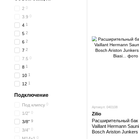
0
2
0
3.9
1
4
2
5
2
6
2
7
0
7.5
1
8
1
10
1
12
Подключение
0
Под клипсу
Артикул: 040108
0
1/2”
Zilio
Расширительный бак 6
9
3/8"
Vaillant Hermann Sauni
0
3/4”
Bosch Ariston Junker
Biasi...
0
M14x1