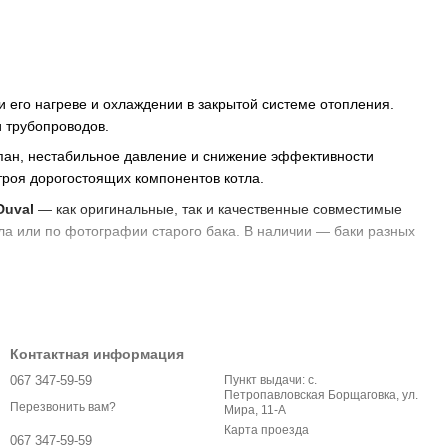
его нагреве и охлаждении в закрытой системе отопления.
и трубопроводов.
пан, нестабильное давление и снижение эффективности
троя дорогостоящих компонентов котла.
Duval
— как оригинальные, так и качественные совместимые
ла или по фотографии старого бака. В наличии — баки разных
Контактная информация
точный подбор, проверенное качество и надёжную доставку.
067 347-59-59
Пункт выдачи: с.
Петропавловская Борщаговка, ул.
Перезвонить вам?
Мира, 11-А
Карта проезда
067 347-59-59