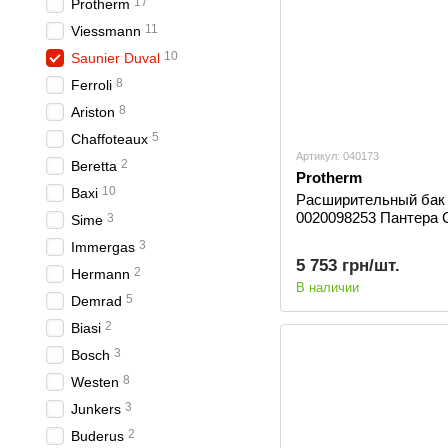
17
Protherm
11
Viessmann
10
Saunier Duval
8
Ferroli
8
Ariston
5
Сhaffoteaux
Артикул: 040173
2
Beretta
Protherm
10
Baxi
Расширительный бак 
0020098253 Пантера 
3
Sime
3
Immergas
5 753 грн/шт.
2
Hermann
В наличии
5
Demrad
2
Biasi
3
Bosch
8
Westen
3
Junkers
2
Buderus