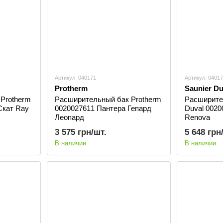
Артикул: 040171
Артикул: 0401
Protherm
Saunier Du
Protherm
Расширительный бак Protherm
Расширите
Скат Ray
0020027611 Пантера Гепард
Duval 0020
Леопард
Renova
3 575 грн/шт.
5 648 грн
В наличии
В наличии