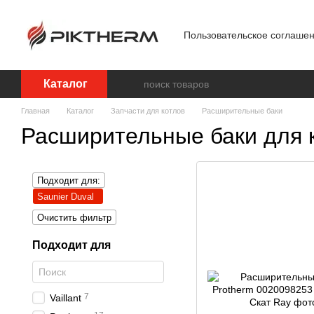
Перейти к основному контенту
Пользовательское соглаше
Блог
Обработка персон
Каталог
Главная
Каталог
Запчасти для котлов
Расширительные баки
Расширительные баки для к
Подходит для:
Saunier Duval
Очистить фильтр
Подходит для
7
Vaillant