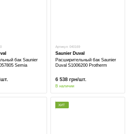
70
Артикул: 040169
val
Saunier Duval
льный бак Saunier
Расширительный бак Saunier
057805 Semia
Duval S1006200 Protherm
/шт.
6 538 грн/шт.
В наличии
ХИТ