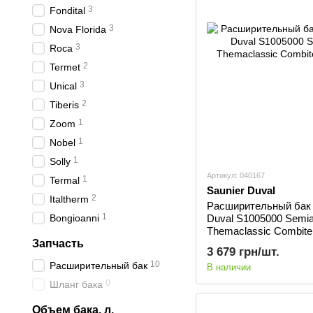
3
Fondital
3
Nova Florida
3
Roca
2
Termet
3
Unical
2
Tiberis
1
Zoom
1
Nobel
1
Solly
Артикул: 040167
1
Termal
Saunier Duval
2
Italtherm
Расширительный бак 
1
Duval S1005000 Semi
Bongioanni
Themaclassic Combite
Запчасть
3 679 грн/шт.
10
Расширительный бак
В наличии
0
Шланг бака
Объем бака, л.