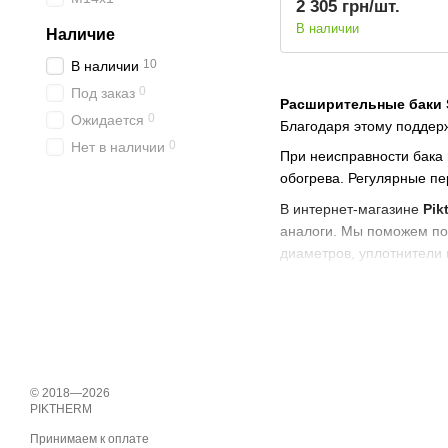
2 305 грн/шт.
В наличии
Наличие
10
В наличии
0
Под заказ
Расширительные баки S
0
Ожидается
Благодаря этому поддерж
0
Нет в наличии
При неисправности бака
обогрева. Регулярные пе
В интернет-магазине
Pik
аналоги. Мы поможем под
диаметров, уплотнители
Совместимость с сери
Гарантия качества и 
Профессиональные ко
Ищете
расширительный 
© 2018—2026
PIKTHERM
Принимаем к оплате