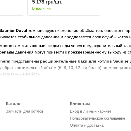
5 178 грн/шт.
В наличии
aunier Duval
компенсируют изменение объёма теплоносителя при 
ивается стабильное давление и продлевается срок службы котла 
 можно заметить частые скидки воды через предохранительный кла
репады давления могут привести к преждевременному выходу из с
therm
представлены
расширительные баки для котлов Saunier 
обрать оптимальный объём (6, 8, 10, 12 л и более) по модели кот
 и монтажные наборы.
ями Semia, Isofast, Themaclassic, Combitek и другими
проверка герметичности перед отправкой
нсультации и быстрая доставка по Украине
Каталог
Клиентам
бак Saunier Duval
? Закажите его на
Piktherm.ua
— мы обеспечим 
Запчасти для котлов
Вход в личный кабинет
Пользовательское соглашение
Оплата и доставка