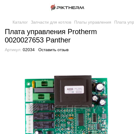
Каталог
Запчасти для котлов
Платы управления
Плата уп
Плата управления Protherm
0020027653 Panther
Артикул:
02034
Оставить отзыв