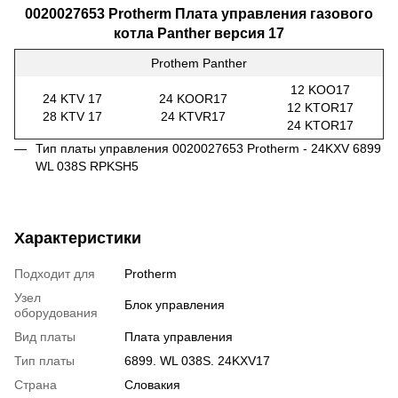
0020027653 Protherm Плата управления газового
котла Panther версия 17
Prothem Panther
12 KOO17
24 KTV 17
24 KOOR17
12 KTOR17
28 KTV 17
24 KTVR17
24 KTOR17
Тип платы управления 0020027653 Protherm - 24KXV 6899
WL 038S RPKSH5
Характеристики
Подходит для
Protherm
Узел
Блок управления
оборудования
Вид платы
Плата управления
Тип платы
6899. WL 038S. 24KXV17
Страна
Словакия