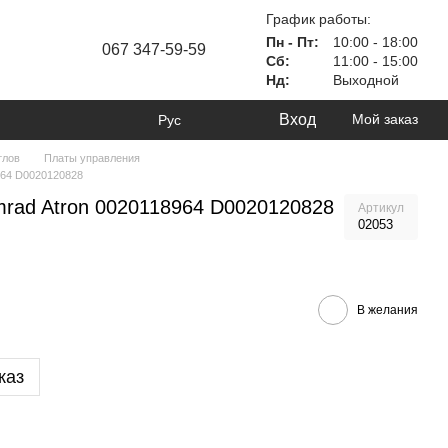
График работы:
Пн - Пт:
10:00 - 18:00
067 347-59-59
Сб:
11:00 - 15:00
Нд:
Выходной
Вход
Мой заказ
Рус
тлов
Платы управления
964 D0020120828
rad Atron 0020118964 D0020120828
Артикул
02053
В желания
каз