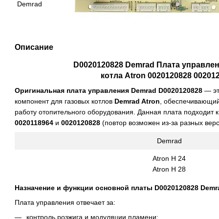
Описание
D0020120828
Demrad Плата управлен
котла Atron
0020120828 00201
Оригинальная плата управления Demrad D0020120828
— эт
компонент для газовых котлов
Demrad Atron
, обеспечивающий
работу отопительного оборудования. Данная плата подходит 
0020118964
и
0020120828
(повтор возможен из-за разных верс
Demrad
Atron H 24
Atron H 28
Назначение и функции основной платы
D0020120828 Demr
Плата управления отвечает за:
контроль розжига и модуляции пламени;