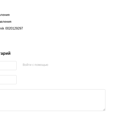
вления
авления
onik 0020129297
тарий
Войти с помощью