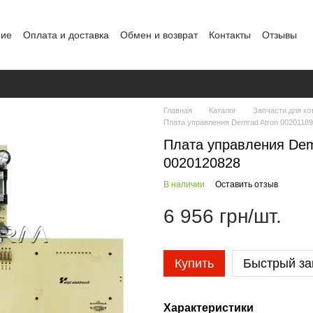
ние
Оплата и доставка
Обмен и возврат
Контакты
Отзывы
альных данных
Главная
Каталог
Запчасти для ко
Плата управления Demrad Atron 0020118
Плата управления Dem
0020120828
В наличии
Оставить отзыв
6 956 грн/шт.
Купить
Быстрый за
Характеристики