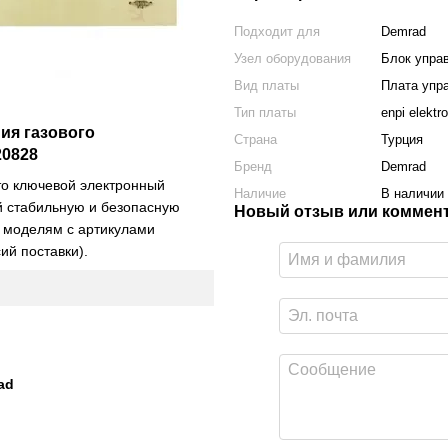
Подходит для
Demrad
Узел оборудования
Блок упра
Вид платы
Плата упр
Тип платы
enpi elektr
ия газового
Страна
Турция
20828
Бренд
Demrad
о ключевой электронный
Наличие
В наличии
 стабильную и безопасную
Новый отзыв или коммен
к моделям с артикулами
ий поставки).
ad