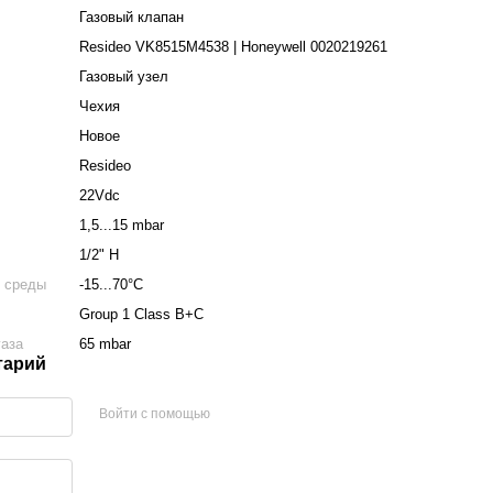
Газовый клапан
Resideo VK8515M4538 | Honeywell 0020219261
Газовый узел
Чехия
Новое
Resideo
22Vdc
1,5...15 mbar
1/2" Н
 среды
-15...70°С
Group 1 Class B+C
газа
65 mbar
тарий
Войти с помощью