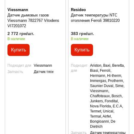
Viessmann
Resideo
Датчик дымовых газов
Датчик температуры NTC
Viessmann 7822767 Vitodens
отопления Ferroli 39810220
VI7201072
2 772 грн/шт.
383 грн/шт.
В наличии
В наличии
Купить
Купить
Подходит для
Viessmann
Подходит
Ariston, Baxi, Beretta,
для
Biasi, Ferroli,
Запчасть
Датчик тяги
Hermann, Hi-therm,
Immergas, Protherm,
Saunier Duval, Sime,
Viessmann,
Сhaffoteaux, Bosch,
Junkers, Fondital,
Nova Florida, E.C.A,
Termet, Unical,
Termal, Airfel,
Bongioanni, De
Dietrich
Запчасть
Датчик температуры